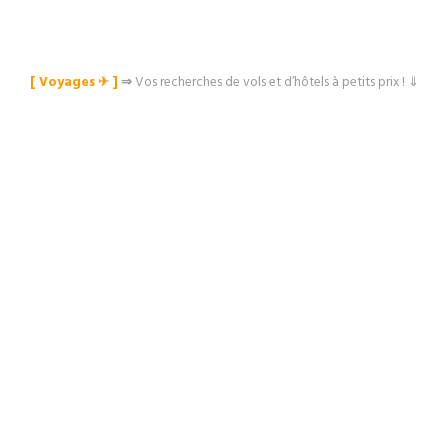
[ Voyages ✈︎ ]
⇒
Vos recherches de vols et d’hôtels à petits prix ! ⇓