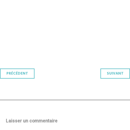
Navigation
PRÉCÉDENT
SUIVANT
des
articles
Laisser un commentaire