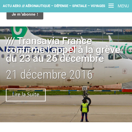
MENU
ACTU AERO /// AÉRONAUTIQUE – DÉFENSE – SPATIALE – VOYAGES
/// Transavia France
confirme l’appel à la grève
du 23 au 26 décembre
21 décembre 2016
Lire la Suite