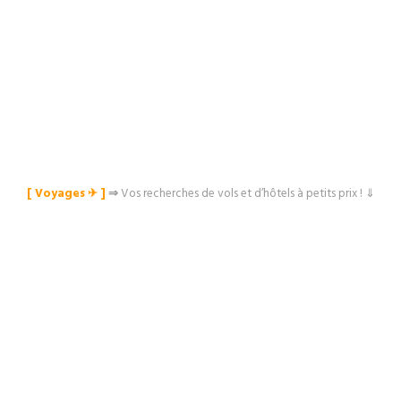
[ Voyages ✈︎ ]
⇒
Vos recherches de vols et d’hôtels à petits prix ! ⇓