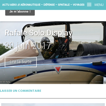
MENU
ACTU AERO /// AÉRONAUTIQUE – DÉFENSE – SPATIALE – VOYAGES
Rafale Solo Display
30 juin 2017
Lire la Suite
LAISSER UN COMMENTAIRE