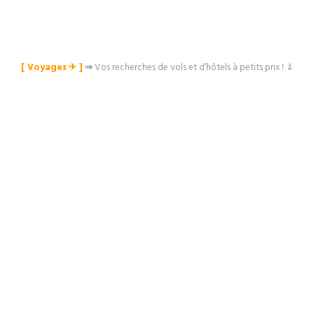
[ Voyages ✈︎ ]
⇒
Vos recherches de vols et d’hôtels à petits prix ! ⇓