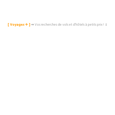
[ Voyages ✈︎ ]
⇒
Vos recherches de vols et d’hôtels à petits prix ! ⇓