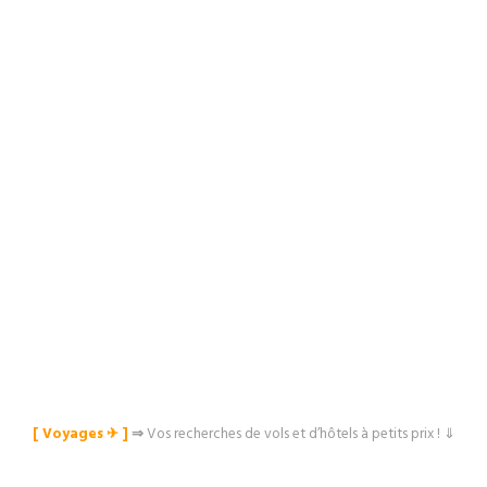
[ Voyages ✈︎ ]
⇒
Vos recherches de vols et d’hôtels à petits prix ! ⇓