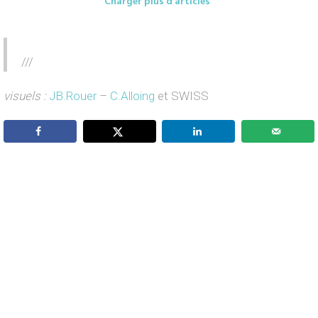
Charger plus d'articles
///
visuels :
JB.Rouer
–
C.Alloing
et SWISS