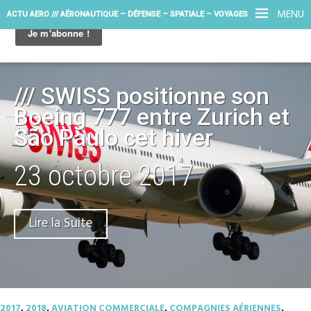
MENU
ACTU AERO /// AÉRONAUTIQUE – DÉFENSE – SPATIALE – VOYAGES
/// SWISS positionne son
Boeing 777 entre Zurich et
São Paulo cet hiver
23 octobre 2017
Lire la Suite
2017
,
2018
,
AVIATION COMMERCIALE
,
COMPAGNIES AÉRIENNES
,