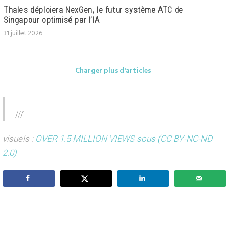
Thales déploiera NexGen, le futur système ATC de
Singapour optimisé par l’IA
31 juillet 2026
Charger plus d'articles
///
visuels :
OVER 1.5 MILLION VIEWS
sous (CC BY-NC-ND
2.0)