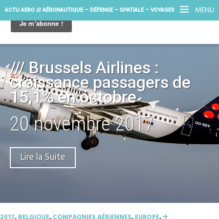
MENU
ACTU AERO /// AÉRONAUTIQUE – DÉFENSE – SPATIALE – VOYAGES
/// Brussels Airlines :
croissance passagers de
15,1% en octobre
20 novembre 2017
Lire la Suite
2017
,
BELGIQUE
,
COMPAGNIES AÉRIENNES
,
EUROPE
,
✈︎