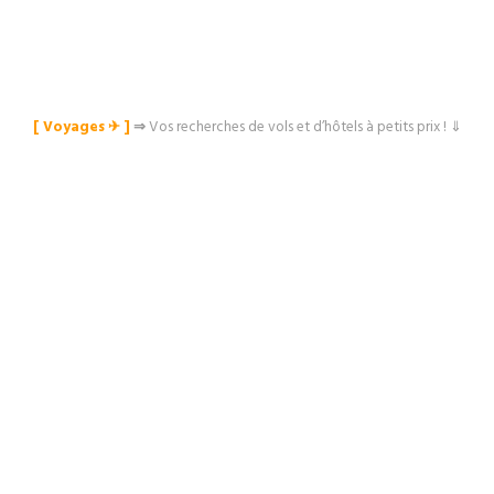
[ Voyages ✈︎ ]
⇒
Vos recherches de vols et d’hôtels à petits prix ! ⇓