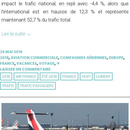
impact le trafic national, en repli avec -4,4 %, alors que
l’international est en hausse de 12,3 % et représente
maintenant 52,7 % du trafic total.
Lire la suite
→
29 MAI 2018
2018
,
AVIATION COMMERCIALE
,
COMPAGNIES AÉRIENNES
,
EUROPE
,
FRANCE
,
VACANCES
,
VOYAGE
,
✈︎
LAISSER UN COMMENTAIRE
2018
AIR FRANCE
ÉTÉ 2018
FRANCE
HOP!
LORIENT
TRAFIC
TRAFIC PASSAGERS