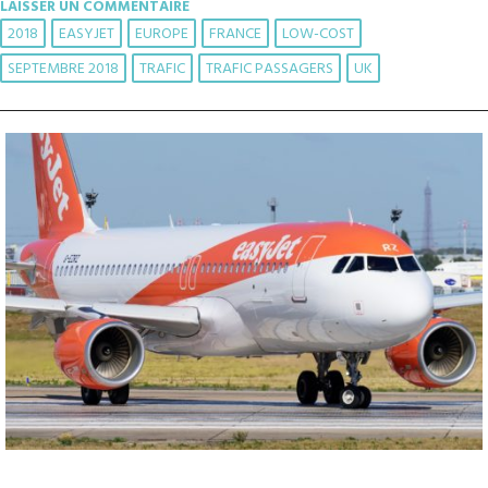
LAISSER UN COMMENTAIRE
2018
EASYJET
EUROPE
FRANCE
LOW-COST
SEPTEMBRE 2018
TRAFIC
TRAFIC PASSAGERS
UK