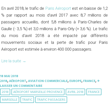
En avril 2018, le trafic de
Paris Aéroport
est en baisse de 1,2
% par rapport au mois d’avril 2017 avec 8,7 millions de
passagers accueillis, dont 5,8 millions à Paris-Charles de
Gaulle (- 3,5 %) et 3,0 millions à Paris-Orly (+ 3,6 %). Le trafic
du mois d’avril 2018 a été impacté par différents
mouvements sociaux et la perte de trafic pour Paris
Aéroport est estimée à environ 400 000 passagers.
Lire la suite
→
18 MAI 2018
2018
,
AÉROPORT
,
AVIATION COMMERCIALE
,
EUROPE
,
FRANCE
,
✈︎
LAISSER UN COMMENTAIRE
2018
AÉROPORT MARSEILLE PROVENCE
AVRIL 2018
FRANCE
MARSEILLE
TRAFIC
TRAFIC PASSAGERS