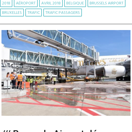
2018
AÉROPORT
AVRIL 2018
BELGIQUE
BRUSSELS AIRPORT
BRUXELLES
TRAFIC
TRAFIC PASSAGERS