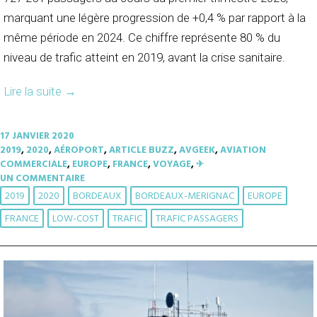
marquant une légère progression de +0,4 % par rapport à la
même période en 2024. Ce chiffre représente 80 % du
niveau de trafic atteint en 2019, avant la crise sanitaire.
Lire la suite
→
17 JANVIER 2020
2019
,
2020
,
AÉROPORT
,
ARTICLE BUZZ
,
AVGEEK
,
AVIATION
COMMERCIALE
,
EUROPE
,
FRANCE
,
VOYAGE
,
✈︎
UN COMMENTAIRE
2019
2020
BORDEAUX
BORDEAUX-MERIGNAC
EUROPE
FRANCE
LOW-COST
TRAFIC
TRAFIC PASSAGERS