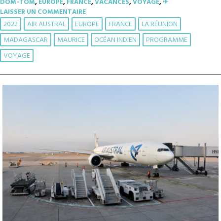
DOM-TOM
,
EUROPE
,
FRANCE
,
VACANCES
,
VOYAGE
,
✈︎
LAISSER UN COMMENTAIRE
2022
AIR AUSTRAL
EUROPE
FRANCE
LA RÉUNION
MADAGASCAR
MAURICE
OCÉAN INDIEN
PROGRAMME
VOYAGE