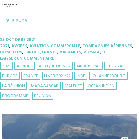
l’avenir.
Lire la suite
→
25 OCTOBRE 2021
2021
,
AVGEEK
,
AVIATION COMMERCIALE
,
COMPAGNIES AÉRIENNES
,
DOM-TOM
,
EUROPE
,
FRANCE
,
VACANCES
,
VOYAGE
,
✈︎
LAISSER UN COMMENTAIRE
2021
AFRIQUE
AFRIQUE DU SUD
AIR AUSTRAL
CHENNAI
EUROPE
FRANCE
HIVER 2021/22
INDE
JOHANNESBOURG
LA RÉUNION
MADAGASCAR
MAURICE
OCÉAN INDIEN
PROGRAMME
RÉUNION