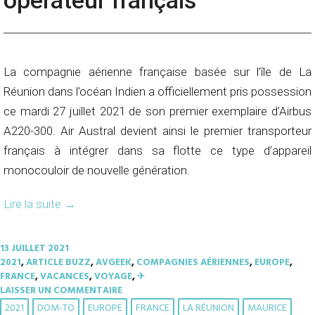
opérateur français
La compagnie aérienne française basée sur l’île de La
Réunion dans l’océan Indien a officiellement pris possession
ce mardi 27 juillet 2021 de son premier exemplaire d’Airbus
A220-300. Air Austral devient ainsi le premier transporteur
français à intégrer dans sa flotte ce type d’appareil
monocouloir de nouvelle génération.
Lire la suite
→
13 JUILLET 2021
2021
,
ARTICLE BUZZ
,
AVGEEK
,
COMPAGNIES AÉRIENNES
,
EUROPE
,
FRANCE
,
VACANCES
,
VOYAGE
,
✈︎
LAISSER UN COMMENTAIRE
2021
DOM-TO
EUROPE
FRANCE
LA RÉUNION
MAURICE