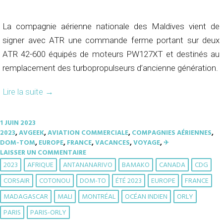
La compagnie aérienne nationale des Maldives vient de
signer avec ATR une commande ferme portant sur deux
ATR 42-600 équipés de moteurs PW127XT et destinés au
remplacement des turbopropulseurs d’ancienne génération.
Lire la suite
→
1 JUIN 2023
2023
,
AVGEEK
,
AVIATION COMMERCIALE
,
COMPAGNIES AÉRIENNES
,
DOM-TOM
,
EUROPE
,
FRANCE
,
VACANCES
,
VOYAGE
,
✈︎
LAISSER UN COMMENTAIRE
2023
AFRIQUE
ANTANANARIVO
BAMAKO
CANADA
CDG
CORSAIR
COTONOU
DOM-TO
ÉTÉ 2023
EUROPE
FRANCE
MADAGASCAR
MALI
MONTRÉAL
OCÉAN INDIEN
ORLY
PARIS
PARIS-ORLY