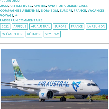
10 JUIN 2022
2022
,
ARTICLE BUZZ
,
AVGEEK
,
AVIATION COMMERCIALE
,
COMPAGNIES AÉRIENNES
,
DOM-TOM
,
EUROPE
,
FRANCE
,
VACANCES
,
VOYAGE
,
✈︎
LAISSER UN COMMENTAIRE
2022
AFRIQUE
AIR AUSTRAL
EUROPE
FRANCE
LA RÉUNION
OCÉAN INDIEN
RÉUNION
SKYTRAX