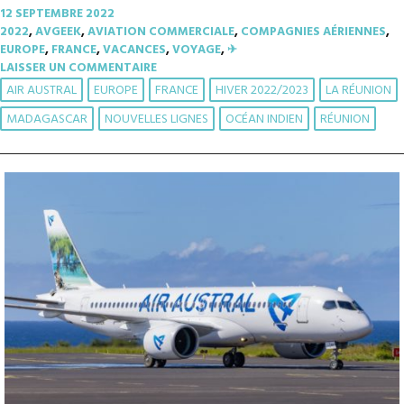
12 SEPTEMBRE 2022
2022
,
AVGEEK
,
AVIATION COMMERCIALE
,
COMPAGNIES AÉRIENNES
,
EUROPE
,
FRANCE
,
VACANCES
,
VOYAGE
,
✈︎
LAISSER UN COMMENTAIRE
AIR AUSTRAL
EUROPE
FRANCE
HIVER 2022/2023
LA RÉUNION
MADAGASCAR
NOUVELLES LIGNES
OCÉAN INDIEN
RÉUNION