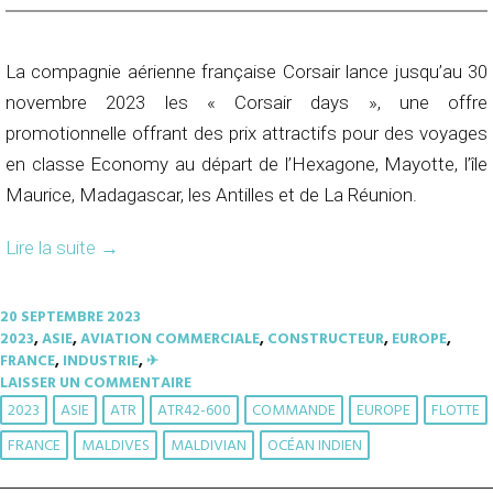
La compagnie aérienne française Corsair lance jusqu’au 30
novembre 2023 les « Corsair days », une offre
promotionnelle offrant des prix attractifs pour des voyages
en classe Economy au départ de l’Hexagone, Mayotte, l’île
Maurice, Madagascar, les Antilles et de La Réunion.
Lire la suite
→
20 SEPTEMBRE 2023
2023
,
ASIE
,
AVIATION COMMERCIALE
,
CONSTRUCTEUR
,
EUROPE
,
FRANCE
,
INDUSTRIE
,
✈︎
LAISSER UN COMMENTAIRE
2023
ASIE
ATR
ATR42-600
COMMANDE
EUROPE
FLOTTE
FRANCE
MALDIVES
MALDIVIAN
OCÉAN INDIEN