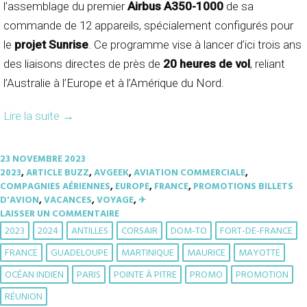
l’assemblage du premier
Airbus A350-1000
de sa
commande de 12 appareils, spécialement configurés pour
le
projet Sunrise
. Ce programme vise à lancer d’ici trois ans
des liaisons directes de près de
20 heures de vol
, reliant
l’Australie à l’Europe et à l’Amérique du Nord.
Lire la suite
→
23 NOVEMBRE 2023
2023
,
ARTICLE BUZZ
,
AVGEEK
,
AVIATION COMMERCIALE
,
COMPAGNIES AÉRIENNES
,
EUROPE
,
FRANCE
,
PROMOTIONS BILLETS
D'AVION
,
VACANCES
,
VOYAGE
,
✈︎
LAISSER UN COMMENTAIRE
2023
2024
ANTILLES
CORSAIR
DOM-TO
FORT-DE-FRANCE
FRANCE
GUADELOUPE
MARTINIQUE
MAURICE
MAYOTTE
OCÉAN INDIEN
PARIS
POINTE À PITRE
PROMO
PROMOTION
RÉUNION