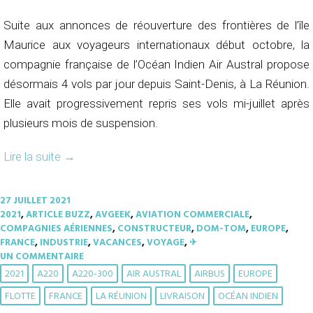
Suite aux annonces de réouverture des frontières de l’île
Maurice aux voyageurs internationaux début octobre, la
compagnie française de l’Océan Indien Air Austral propose
désormais 4 vols par jour depuis Saint-Denis, à La Réunion.
Elle avait progressivement repris ses vols mi-juillet après
plusieurs mois de suspension.
Lire la suite
→
27 JUILLET 2021
2021
,
ARTICLE BUZZ
,
AVGEEK
,
AVIATION COMMERCIALE
,
COMPAGNIES AÉRIENNES
,
CONSTRUCTEUR
,
DOM-TOM
,
EUROPE
,
FRANCE
,
INDUSTRIE
,
VACANCES
,
VOYAGE
,
✈︎
UN COMMENTAIRE
2021
A220
A220-300
AIR AUSTRAL
AIRBUS
EUROPE
FLOTTE
FRANCE
LA RÉUNION
LIVRAISON
OCÉAN INDIEN