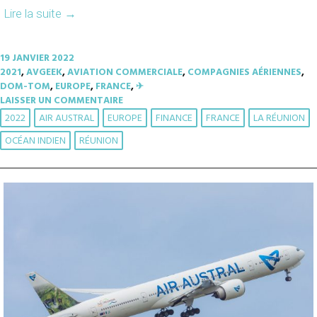
Lire la suite
→
19 JANVIER 2022
2021
,
AVGEEK
,
AVIATION COMMERCIALE
,
COMPAGNIES AÉRIENNES
,
DOM-TOM
,
EUROPE
,
FRANCE
,
✈︎
LAISSER UN COMMENTAIRE
2022
AIR AUSTRAL
EUROPE
FINANCE
FRANCE
LA RÉUNION
OCÉAN INDIEN
RÉUNION