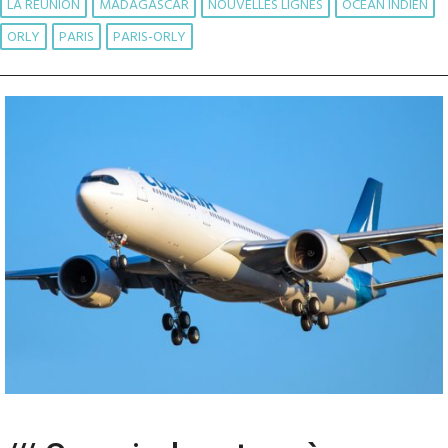
LA RÉUNION
MADAGASCAR
NOUVELLES LIGNES
OCÉAN INDIEN
ORLY
PARIS
PARIS-ORLY