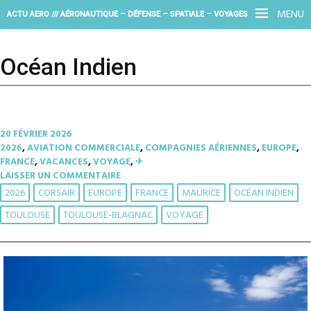
MENU
ACTU AERO /// AÉRONAUTIQUE – DÉFENSE – SPATIALE – VOYAGES
Océan Indien
20 FÉVRIER 2026
2026
,
AVIATION COMMERCIALE
,
COMPAGNIES AÉRIENNES
,
EUROPE
,
FRANCE
,
VACANCES
,
VOYAGE
,
✈︎
LAISSER UN COMMENTAIRE
2026
CORSAIR
EUROPE
FRANCE
MAURICE
OCÉAN INDIEN
TOULOUSE
TOULOUSE-BLAGNAC
VOYAGE