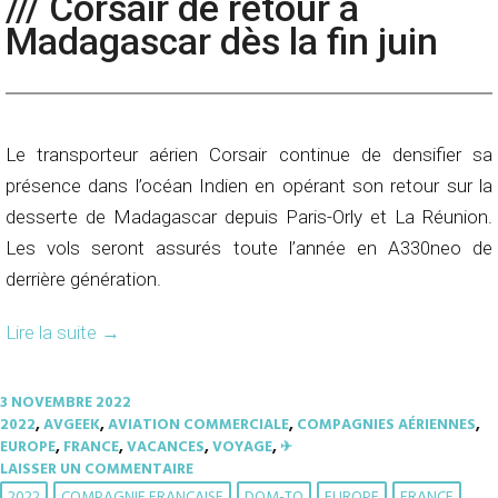
/// Corsair de retour à
Madagascar dès la fin juin
Le transporteur aérien Corsair continue de densifier sa
présence dans l’océan Indien en opérant son retour sur la
desserte de Madagascar depuis Paris-Orly et La Réunion.
Les vols seront assurés toute l’année en A330neo de
derrière génération.
Lire la suite
→
3 NOVEMBRE 2022
2022
,
AVGEEK
,
AVIATION COMMERCIALE
,
COMPAGNIES AÉRIENNES
,
EUROPE
,
FRANCE
,
VACANCES
,
VOYAGE
,
✈︎
LAISSER UN COMMENTAIRE
2022
COMPAGNIE FRANÇAISE
DOM-TO
EUROPE
FRANCE