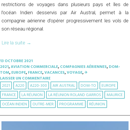
restrictions de voyages dans plusieurs pays et îles de
l’océan Indien desservis par Air Austral, permet à la
compagnie aérienne d’opérer progressivement les vols de
son réseau régional.
Lire la suite
→
13 OCTOBRE 2021
2021
,
AVIATION COMMERCIALE
,
COMPAGNIES AÉRIENNES
,
DOM-
TOM
,
EUROPE
,
FRANCE
,
VACANCES
,
VOYAGE
,
✈︎
LAISSER UN COMMENTAIRE
2021
A220
A220-300
AIR AUSTRAL
DOM-TO
EUROPE
FRANCE
LA RÉUNION
LA RÉUNION ROLAND GARROS
MAURICE
OCÉAN INDIEN
OUTRE-MER
PROGRAMME
RÉUNION