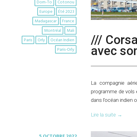
Dom-To
Cotonou
Europe
Été 2023
Madagascar
France
Montréal
Mali
/// Cors
Paris
Orly
Océan Indien
avec so
Paris-Orly
La compagnie aéri
programme de vols es
dans l’océan indien 
Lire la suite
→
5 OCTOBRE 2022