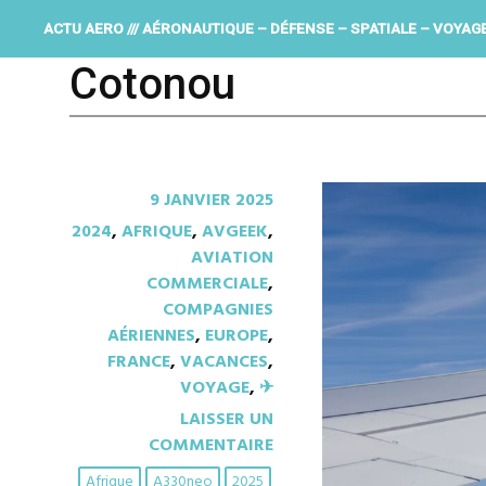
ACTU AERO /// AÉRONAUTIQUE – DÉFENSE – SPATIALE – VOYAG
Cotonou
9 JANVIER 2025
2024
,
AFRIQUE
,
AVGEEK
,
AVIATION
COMMERCIALE
,
COMPAGNIES
AÉRIENNES
,
EUROPE
,
FRANCE
,
VACANCES
,
VOYAGE
,
✈︎
LAISSER UN
COMMENTAIRE
Afrique
A330neo
2025