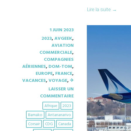
Lire la suite
→
1 JUIN 2023
2023
,
AVGEEK
,
AVIATION
COMMERCIALE
,
COMPAGNIES
AÉRIENNES
,
DOM-TOM
,
EUROPE
,
FRANCE
,
VACANCES
,
VOYAGE
,
✈︎
LAISSER UN
COMMENTAIRE
Afrique
2023
Bamako
Antananarivo
Corsair
CDG
Canada