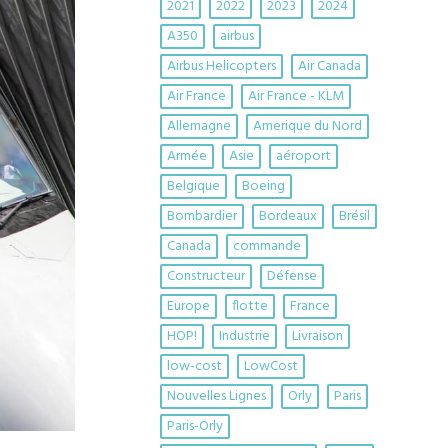
2021
2022
2023
2024
A350
airbus
Airbus Helicopters
Air Canada
Air France
Air France - KLM
Allemagne
Amerique du Nord
Armée
Asie
aéroport
Belgique
Boeing
Bombardier
Bordeaux
Brésil
Canada
commande
Constructeur
Défense
Europe
flotte
France
HOP!
Industrie
Livraison
low-cost
LowCost
Nouvelles Lignes
Orly
Paris
Paris-Orly