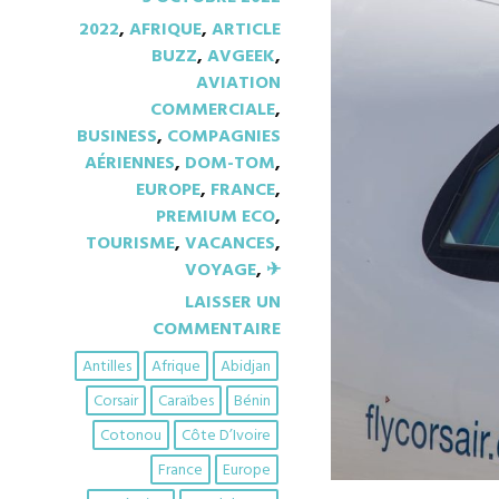
2022
,
AFRIQUE
,
ARTICLE
BUZZ
,
AVGEEK
,
AVIATION
COMMERCIALE
,
BUSINESS
,
COMPAGNIES
AÉRIENNES
,
DOM-TOM
,
EUROPE
,
FRANCE
,
PREMIUM ECO
,
TOURISME
,
VACANCES
,
VOYAGE
,
✈︎
LAISSER UN
COMMENTAIRE
Antilles
Afrique
Abidjan
Corsair
Caraïbes
Bénin
Cotonou
Côte D’Ivoire
France
Europe