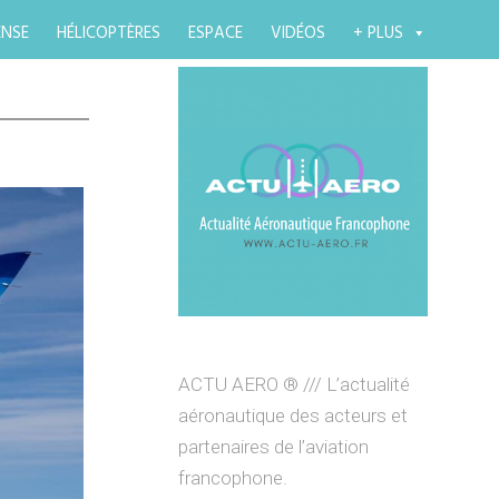
ENSE
HÉLICOPTÈRES
ESPACE
VIDÉOS
+ PLUS
ACTU AERO ® /// L’actualité
aéronautique des acteurs et
partenaires de l’aviation
francophone.