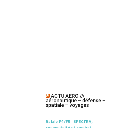
ACTU AERO ///
aéronautique – défense –
spatiale – voyages
Rafale F4/F5 : SPECTRA,
connectivité et combat