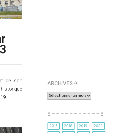
ar
23
nt de son
ARCHIVES ✈︎
 historique
ARCHIVES
019.
✈︎
Ξ – – – – – – – – – – – Ξ
2015
2018
2019
2020