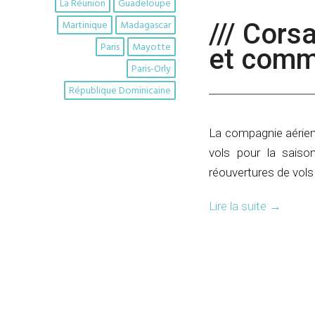
La Réunion
Guadeloupe
/// Cors
Martinique
Madagascar
Paris
Mayotte
et comm
Paris-Orly
République Dominicaine
La compagnie aérien
vols pour la saiso
réouvertures de vols 
Lire la suite
→