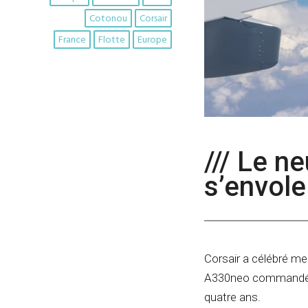
Cotonou
Corsair
France
Flotte
Europe
/// Le 
s’envol
Corsair a célébré mer
A330neo commandé da
quatre ans.