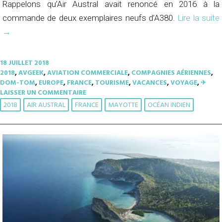
Rappelons qu’Air Austral avait renoncé en 2016 à la
commande de deux exemplaires neufs d’A380.
Lire la suite
→
18 JUILLET 2018
2018
,
AVGEEK
,
AVIATION COMMERCIALE
,
COMPAGNIES AÉRIENNES
,
DOM-TOM
,
EUROPE
,
FRANCE
,
TOURISME
,
VACANCES
,
VOYAGE
,
✈︎
LAISSER UN COMMENTAIRE
2018
AIR AUSTRAL
FRANCE
MAYOTTE
OCÉAN INDIEN