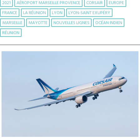
2021
AÉROPORT MARSEILLE PROVENCE
CORSAIR
EUROPE
FRANCE
LA RÉUNION
LYON
LYON-SAINT EXUPÉRY
MARSEILLE
MAYOTTE
NOUVELLES LIGNES
OCÉAN INDIEN
RÉUNION