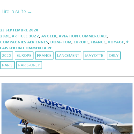
Lire la suite
→
23 SEPTEMBRE 2020
2020
,
ARTICLE BUZZ
,
AVGEEK
,
AVIATION COMMERCIALE
,
COMPAGNIES AÉRIENNES
,
DOM-TOM
,
EUROPE
,
FRANCE
,
VOYAGE
,
✈︎
LAISSER UN COMMENTAIRE
2020
EUROPE
FRANCE
LANCEMENT
MAYOTTE
ORLY
PARIS
PARIS-ORLY