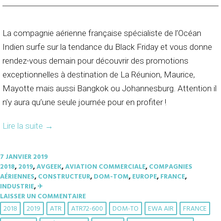
La compagnie aérienne française spécialiste de l’Océan
Indien surfe sur la tendance du Black Friday et vous donne
rendez-vous demain pour découvrir des promotions
exceptionnelles à destination de La Réunion, Maurice,
Mayotte mais aussi Bangkok ou Johannesburg. Attention il
n’y aura qu’une seule journée pour en profiter !
Lire la suite
→
7 JANVIER 2019
2018
,
2019
,
AVGEEK
,
AVIATION COMMERCIALE
,
COMPAGNIES
AÉRIENNES
,
CONSTRUCTEUR
,
DOM-TOM
,
EUROPE
,
FRANCE
,
INDUSTRIE
,
✈︎
LAISSER UN COMMENTAIRE
2018
2019
ATR
ATR72-600
DOM-TO
EWA AIR
FRANCE