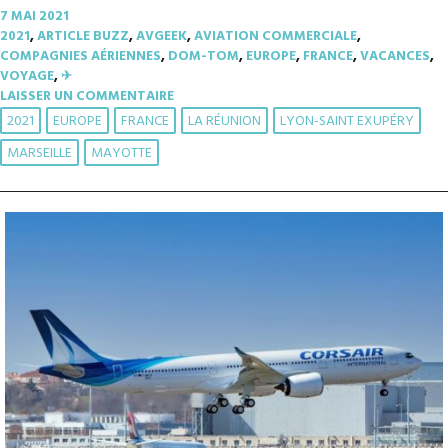
7 MAI 2021
2021
,
ARTICLE BUZZ
,
AVGEEK
,
AVIATION COMMERCIALE
,
COMPAGNIES AÉRIENNES
,
DOM-TOM
,
EUROPE
,
FRANCE
,
VACANCES
,
VOYAGE
,
✈︎
LAISSER UN COMMENTAIRE
2021
EUROPE
FRANCE
LA RÉUNION
LYON-SAINT EXUPÉRY
MARSEILLE
MAYOTTE