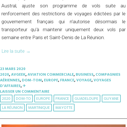
Austral, ajuste son programme de vols suite au
renforcement des restrictions de voyages édictées par le
gouvernement français qui n’autorise désormais le
transporteur qu’à maintenir uniquement deux vols par
semaine entre Paris et Saint-Denis de La Réunion.
Lire la suite
→
23 MARS 2020
2020
,
AVGEEK
,
AVIATION COMMERCIALE
,
BUSINESS
,
COMPAGNIES
AÉRIENNES
,
DOM-TOM
,
EUROPE
,
FRANCE
,
VOYAGE
,
VOYAGES
D'AFFAIRES
,
✈︎
LAISSER UN COMMENTAIRE
2020
DOM-TO
EUROPE
FRANCE
GUADELOUPE
GUYANE
LA RÉUNION
MARTINIQUE
MAYOTTE