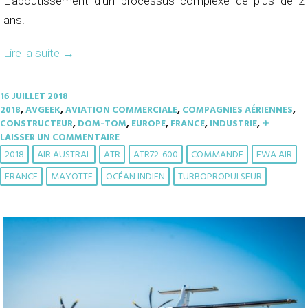
L’aboutissement d’un processus complexe de plus de 2
ans.
Lire la suite
→
16 JUILLET 2018
2018
,
AVGEEK
,
AVIATION COMMERCIALE
,
COMPAGNIES AÉRIENNES
,
CONSTRUCTEUR
,
DOM-TOM
,
EUROPE
,
FRANCE
,
INDUSTRIE
,
✈︎
LAISSER UN COMMENTAIRE
2018
AIR AUSTRAL
ATR
ATR72-600
COMMANDE
EWA AIR
FRANCE
MAYOTTE
OCÉAN INDIEN
TURBOPROPULSEUR