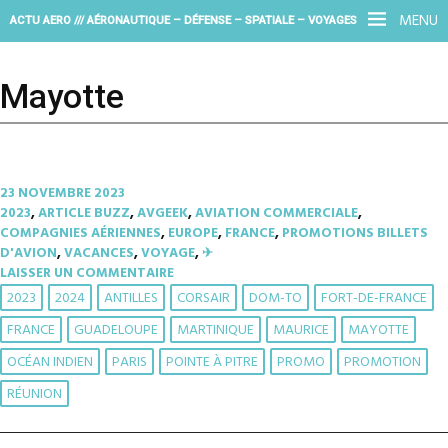
MENU
ACTU AERO /// AÉRONAUTIQUE – DÉFENSE – SPATIALE – VOYAGES
Mayotte
23 NOVEMBRE 2023
2023
,
ARTICLE BUZZ
,
AVGEEK
,
AVIATION COMMERCIALE
,
COMPAGNIES AÉRIENNES
,
EUROPE
,
FRANCE
,
PROMOTIONS BILLETS
D'AVION
,
VACANCES
,
VOYAGE
,
✈︎
LAISSER UN COMMENTAIRE
2023
2024
ANTILLES
CORSAIR
DOM-TO
FORT-DE-FRANCE
FRANCE
GUADELOUPE
MARTINIQUE
MAURICE
MAYOTTE
OCÉAN INDIEN
PARIS
POINTE À PITRE
PROMO
PROMOTION
RÉUNION