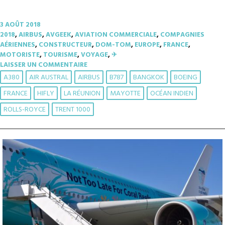
3 AOÛT 2018
2018
,
AIRBUS
,
AVGEEK
,
AVIATION COMMERCIALE
,
COMPAGNIES
AÉRIENNES
,
CONSTRUCTEUR
,
DOM-TOM
,
EUROPE
,
FRANCE
,
MOTORISTE
,
TOURISME
,
VOYAGE
,
✈︎
LAISSER UN COMMENTAIRE
A380
AIR AUSTRAL
AIRBUS
B787
BANGKOK
BOEING
FRANCE
HIFLY
LA RÉUNION
MAYOTTE
OCÉAN INDIEN
ROLLS-ROYCE
TRENT 1000