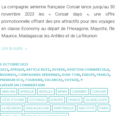
La compagnie aérienne française Corsair lance jusqu’au 30
novembre 2023 les « Corsair days », une offre
promotionnelle offrant des prix attractifs pour des voyages
en classe Economy au départ de l’Hexagone, Mayotte, l’île
Maurice, Madagascar, les Antilles et de La Réunion.
Lire la suite
→
5 OCTOBRE 2022
2022
,
AFRIQUE
,
ARTICLE BUZZ
,
AVGEEK
,
AVIATION COMMERCIALE
,
BUSINESS
,
COMPAGNIES AÉRIENNES
,
DOM-TOM
,
EUROPE
,
FRANCE
,
PREMIUM ECO
,
TOURISME
,
VACANCES
,
VOYAGE
,
✈︎
LAISSER UN COMMENTAIRE
ABIDJAN
AFRIQUE
ANTILLES
BÉNIN
CARAÏBES
CORSAIR
CÔTE D’IVOIRE
COTONOU
EUROPE
FRANCE
GUADELOUPE
LA RÉUNION
MADAGASCAR
MARTINIQUE
MAYOTTE
PARIS