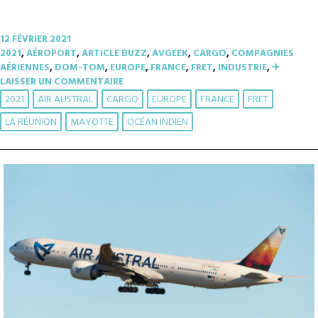
12 FÉVRIER 2021
2021
,
AÉROPORT
,
ARTICLE BUZZ
,
AVGEEK
,
CARGO
,
COMPAGNIES
AÉRIENNES
,
DOM-TOM
,
EUROPE
,
FRANCE
,
FRET
,
INDUSTRIE
,
✈︎
LAISSER UN COMMENTAIRE
2021
AIR AUSTRAL
CARGO
EUROPE
FRANCE
FRET
LA RÉUNION
MAYOTTE
OCÉAN INDIEN