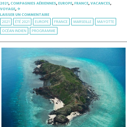
2021
,
COMPAGNIES AÉRIENNES
,
EUROPE
,
FRANCE
,
VACANCES
,
VOYAGE
,
✈︎
LAISSER UN COMMENTAIRE
2021
ÉTÉ 2021
EUROPE
FRANCE
MARSEILLE
MAYOTTE
OCÉAN INDIEN
PROGRAMME