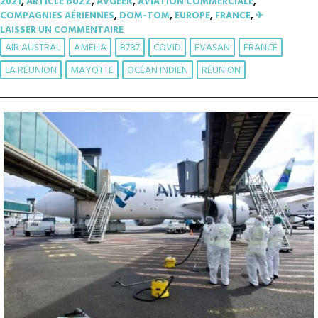
2021
,
ARTICLE BUZZ
,
AVGEEK
,
AVIATION COMMERCIALE
,
COMPAGNIES AÉRIENNES
,
DOM-TOM
,
EUROPE
,
FRANCE
,
✈︎
LAISSER UN COMMENTAIRE
AIR AUSTRAL
AMELIA
B787
COVID
EVASAN
FRANCE
LA RÉUNION
MAYOTTE
OCÉAN INDIEN
RÉUNION