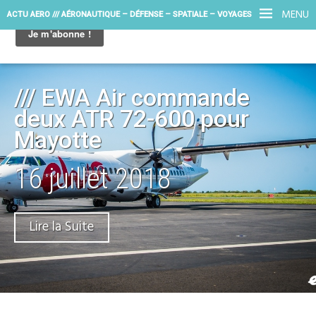
MENU
ACTU AERO /// AÉRONAUTIQUE – DÉFENSE – SPATIALE – VOYAGES
/// EWA Air commande
deux ATR 72-600 pour
Mayotte
16 juillet 2018
Lire la Suite