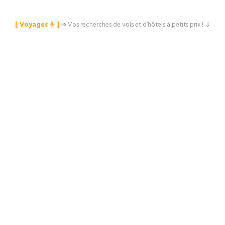
[ Voyages ✈︎ ]
⇒
Vos recherches de vols et d’hôtels à petits prix ! ⇓