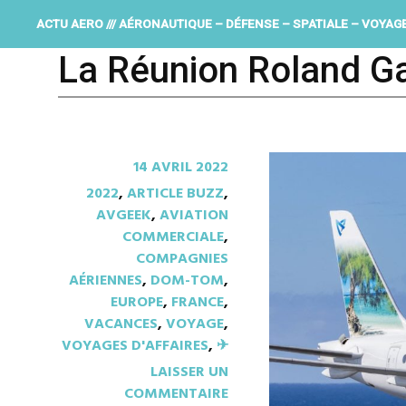
ACTU AERO /// AÉRONAUTIQUE – DÉFENSE – SPATIALE – VOYAG
La Réunion Roland G
14 AVRIL 2022
2022
,
ARTICLE BUZZ
,
AVGEEK
,
AVIATION
COMMERCIALE
,
COMPAGNIES
AÉRIENNES
,
DOM-TOM
,
EUROPE
,
FRANCE
,
VACANCES
,
VOYAGE
,
VOYAGES D'AFFAIRES
,
✈︎
LAISSER UN
COMMENTAIRE