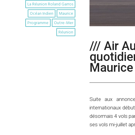
La Réunion Roland Garros
Océan Indien
Maurice
Programme
Outre-Mer
Réunion
/// Air A
quotidie
Maurice
Suite aux annonce
internationaux début
désormais 4 vols par
ses vols mi-juillet a