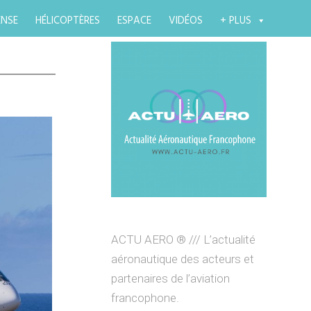
ENSE
HÉLICOPTÈRES
ESPACE
VIDÉOS
+ PLUS
ACTU AERO ® /// L’actualité
aéronautique des acteurs et
partenaires de l’aviation
francophone.