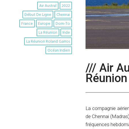
Air Austral
2022
Début De Ligne
Chennai
France
Europe
Dom-To
La Réunion
Inde
La Réunion Roland Garros
Océan Indien
/// Air A
Réunion
La compagnie aérienn
de Chennai (Madras),
fréquences hebdomad