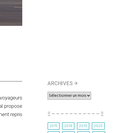
s
ARCHIVES ✈︎
ARCHIVES
voyageurs
✈︎
ral propose
Ξ – – – – – – – – – – – Ξ
ment repris
2015
2018
2019
2020