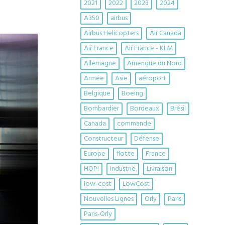
2021
2022
2023
2024
A350
airbus
Airbus Helicopters
Air Canada
Air France
Air France - KLM
Allemagne
Amerique du Nord
Armée
Asie
aéroport
Belgique
Boeing
Bombardier
Bordeaux
Brésil
Canada
commande
Constructeur
Défense
Europe
flotte
France
HOP!
Industrie
Livraison
low-cost
LowCost
Nouvelles Lignes
Orly
Paris
Paris-Orly