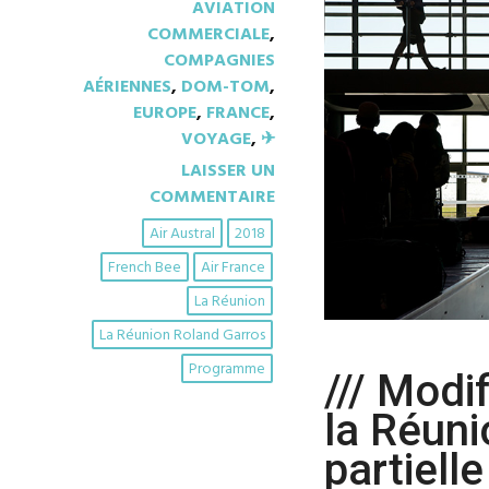
AVIATION
COMMERCIALE
,
COMPAGNIES
AÉRIENNES
,
DOM-TOM
,
EUROPE
,
FRANCE
,
VOYAGE
,
✈︎
LAISSER UN
COMMENTAIRE
Air Austral
2018
French Bee
Air France
La Réunion
La Réunion Roland Garros
Programme
/// Modi
la Réuni
partielle