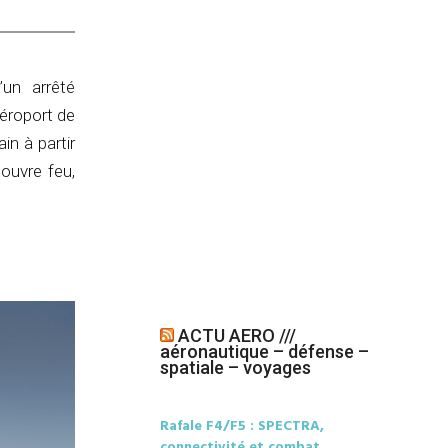
un arrêté
aéroport de
in à partir
couvre feu,
ACTU AERO ///
aéronautique – défense –
spatiale – voyages
Rafale F4/F5 : SPECTRA,
connectivité et combat