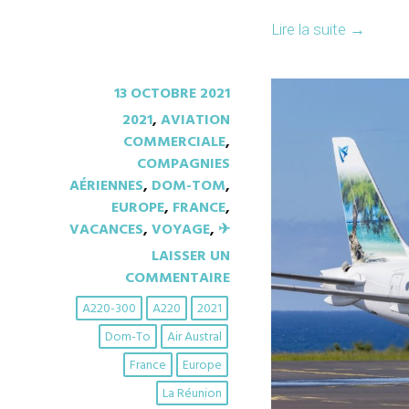
Lire la suite
→
13 OCTOBRE 2021
2021
,
AVIATION
COMMERCIALE
,
COMPAGNIES
AÉRIENNES
,
DOM-TOM
,
EUROPE
,
FRANCE
,
VACANCES
,
VOYAGE
,
✈︎
LAISSER UN
COMMENTAIRE
A220-300
A220
2021
Dom-To
Air Austral
France
Europe
La Réunion