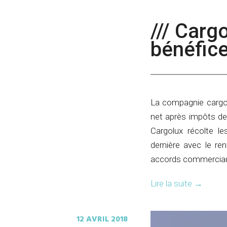
/// Carg
bénéfic
La compagnie cargo 
net après impôts de 
Cargolux récolte l
dernière avec le re
accords commerciaux
Lire la suite
→
12 AVRIL 2018