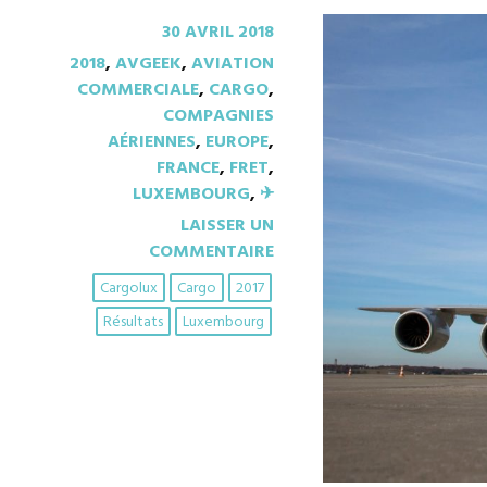
30 AVRIL 2018
2018
,
AVGEEK
,
AVIATION
COMMERCIALE
,
CARGO
,
COMPAGNIES
AÉRIENNES
,
EUROPE
,
FRANCE
,
FRET
,
LUXEMBOURG
,
✈︎
LAISSER UN
COMMENTAIRE
Cargolux
Cargo
2017
Résultats
Luxembourg