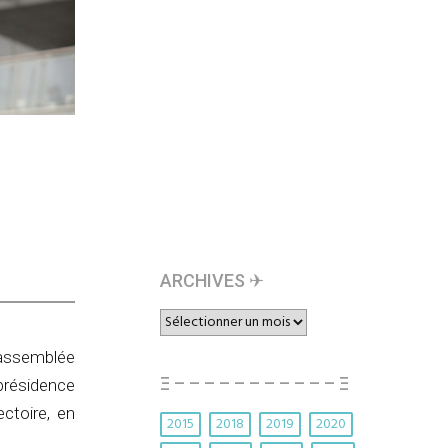
ARCHIVES ✈︎
ARCHIVES
✈︎
 assemblée
Ξ – – – – – – – – – – – Ξ
présidence
ctoire, en
2015
2018
2019
2020