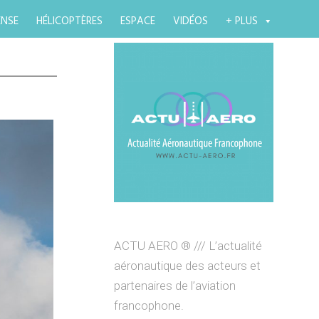
ENSE
HÉLICOPTÈRES
ESPACE
VIDÉOS
+ PLUS
ACTU AERO ® /// L’actualité
aéronautique des acteurs et
partenaires de l’aviation
francophone.