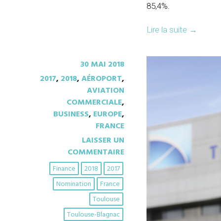
85,4%.
Lire la suite
→
30 MAI 2018
2017
,
2018
,
AÉROPORT
,
AVIATION
COMMERCIALE
,
BUSINESS
,
EUROPE
,
FRANCE
LAISSER UN
COMMENTAIRE
Finance
2018
2017
Nomination
France
Toulouse
Toulouse-Blagnac