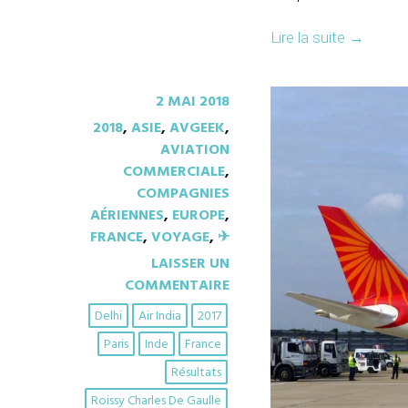
Lire la suite
→
2 MAI 2018
2018
,
ASIE
,
AVGEEK
,
AVIATION
COMMERCIALE
,
COMPAGNIES
AÉRIENNES
,
EUROPE
,
FRANCE
,
VOYAGE
,
✈︎
LAISSER UN
COMMENTAIRE
Delhi
Air India
2017
Paris
Inde
France
Résultats
Roissy Charles De Gaulle