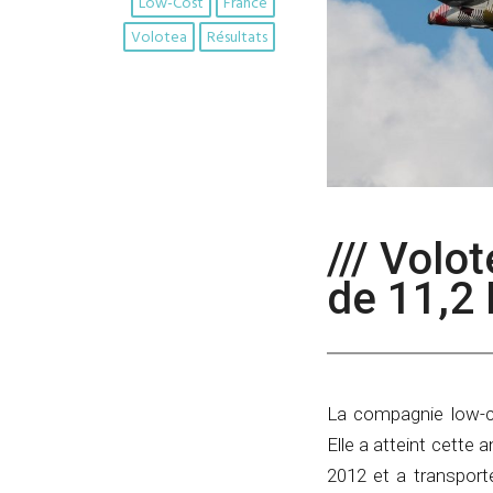
Low-Cost
France
Volotea
Résultats
/// Volo
de 11,2
La compagnie low-c
Elle a atteint cette
2012 et a transport