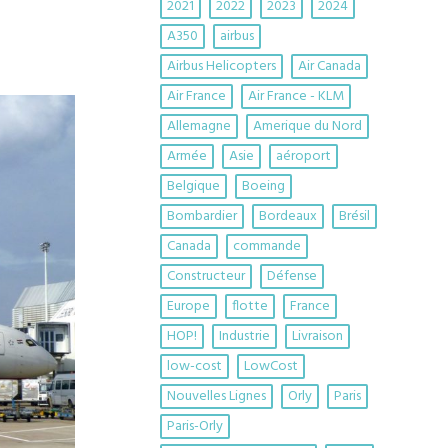
2021
2022
2023
2024
A350
airbus
Airbus Helicopters
Air Canada
Air France
Air France - KLM
Allemagne
Amerique du Nord
Armée
Asie
aéroport
Belgique
Boeing
Bombardier
Bordeaux
Brésil
Canada
commande
Constructeur
Défense
Europe
flotte
France
HOP!
Industrie
Livraison
low-cost
LowCost
Nouvelles Lignes
Orly
Paris
Paris-Orly