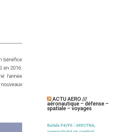
n bénéfice
US en 2016.
mé l’année
e nouveaux
ACTU AERO ///
aéronautique – défense –
spatiale – voyages
Rafale F4/F5 : SPECTRA,
connectivité et combat