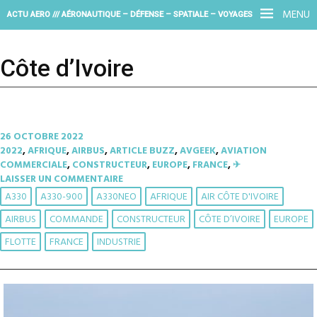
MENU
ACTU AERO /// AÉRONAUTIQUE – DÉFENSE – SPATIALE – VOYAGES
Côte d’Ivoire
26 OCTOBRE 2022
2022
,
AFRIQUE
,
AIRBUS
,
ARTICLE BUZZ
,
AVGEEK
,
AVIATION
COMMERCIALE
,
CONSTRUCTEUR
,
EUROPE
,
FRANCE
,
✈︎
LAISSER UN COMMENTAIRE
A330
A330-900
A330NEO
AFRIQUE
AIR CÔTE D'IVOIRE
AIRBUS
COMMANDE
CONSTRUCTEUR
CÔTE D’IVOIRE
EUROPE
FLOTTE
FRANCE
INDUSTRIE