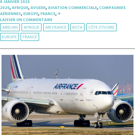
8 JANVIER 2020
2020
,
AFRIQUE
,
AVGEEK
,
AVIATION COMMERCIALE
,
COMPAGNIES
AÉRIENNES
,
EUROPE
,
FRANCE
,
✈︎
LAISSER UN COMMENTAIRE
ABIDJAN
AFRIQUE
AIR FRANCE
BGTA
CÔTE D’IVOIRE
EUROPE
FRANCE