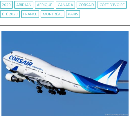
2020
ABIDJAN
AFRIQUE
CANADA
CORSAIR
CÔTE D’IVOIRE
ÉTÉ 2020
FRANCE
MONTRÉAL
PARIS