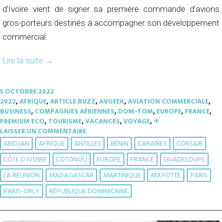
d’Ivoire vient de signer sa première commande d’avions
gros-porteurs destinés à accompagner son développement
commercial.
Lire la suite
→
5 OCTOBRE 2022
2022
,
AFRIQUE
,
ARTICLE BUZZ
,
AVGEEK
,
AVIATION COMMERCIALE
,
BUSINESS
,
COMPAGNIES AÉRIENNES
,
DOM-TOM
,
EUROPE
,
FRANCE
,
PREMIUM ECO
,
TOURISME
,
VACANCES
,
VOYAGE
,
✈︎
LAISSER UN COMMENTAIRE
ABIDJAN
AFRIQUE
ANTILLES
BÉNIN
CARAÏBES
CORSAIR
CÔTE D’IVOIRE
COTONOU
EUROPE
FRANCE
GUADELOUPE
LA RÉUNION
MADAGASCAR
MARTINIQUE
MAYOTTE
PARIS
PARIS-ORLY
RÉPUBLIQUE DOMINICAINE