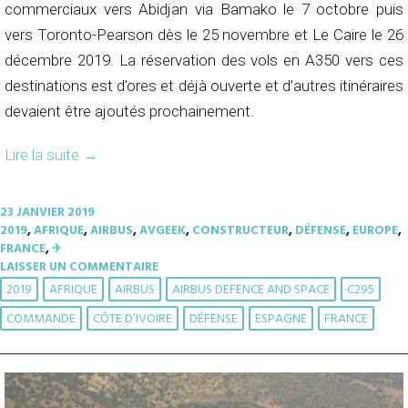
commerciaux vers Abidjan via Bamako le 7 octobre puis
vers Toronto-Pearson dès le 25 novembre et Le Caire le 26
décembre 2019. La réservation des vols en A350 vers ces
destinations est d’ores et déjà ouverte et d’autres itinéraires
devaient être ajoutés prochainement.
Lire la suite
→
23 JANVIER 2019
2019
,
AFRIQUE
,
AIRBUS
,
AVGEEK
,
CONSTRUCTEUR
,
DÉFENSE
,
EUROPE
,
FRANCE
,
✈︎
LAISSER UN COMMENTAIRE
2019
AFRIQUE
AIRBUS
AIRBUS DEFENCE AND SPACE
C295
COMMANDE
CÔTE D’IVOIRE
DÉFENSE
ESPAGNE
FRANCE