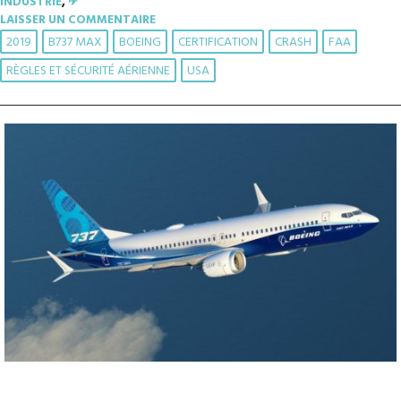
INDUSTRIE
,
✈︎
LAISSER UN COMMENTAIRE
2019
B737 MAX
BOEING
CERTIFICATION
CRASH
FAA
RÈGLES ET SÉCURITÉ AÉRIENNE
USA