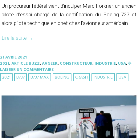
Un procureur fédéral vient d’inculper Marc Forkner, un ancien
pilote d’essai chargé de la certification du Boeing 737 et
alors pilote technique en chef chez l’avionneur américain.
Lire la suite
→
21 AVRIL 2021
2021
,
ARTICLE BUZZ
,
AVGEEK
,
CONSTRUCTEUR
,
INDUSTRIE
,
USA
,
✈︎
LAISSER UN COMMENTAIRE
2021
B737
B737 MAX
BOEING
CRASH
INDUSTRIE
USA