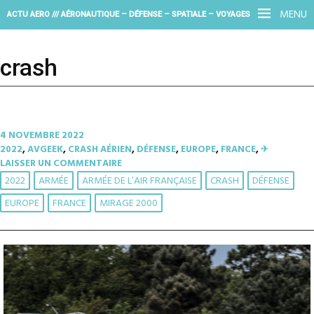
MENU
ACTU AERO /// AÉRONAUTIQUE – DÉFENSE – SPATIALE – VOYAGES
crash
4 NOVEMBRE 2022
2022
,
AVGEEK
,
CRASH AÉRIEN
,
DÉFENSE
,
EUROPE
,
FRANCE
,
✈︎
LAISSER UN COMMENTAIRE
2022
ARMÉE
ARMÉE DE L’AIR FRANÇAISE
CRASH
DÉFENSE
EUROPE
FRANCE
MIRAGE 2000