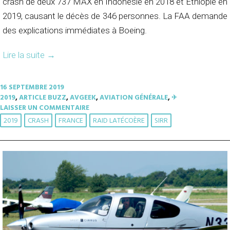
crash de deux 737 MAX en Indonésie en 2018 et Ethiopie en
2019, causant le décès de 346 personnes. La FAA demande
des explications immédiates à Boeing.
Lire la suite
→
16 SEPTEMBRE 2019
2019
,
ARTICLE BUZZ
,
AVGEEK
,
AVIATION GÉNÉRALE
,
✈︎
LAISSER UN COMMENTAIRE
2019
CRASH
FRANCE
RAID LATÉCOÈRE
SIRR