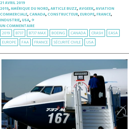
21 AVRIL 2019
2019
,
AMÉRIQUE DU NORD
,
ARTICLE BUZZ
,
AVGEEK
,
AVIATION
COMMERCIALE
,
CANADA
,
CONSTRUCTEUR
,
EUROPE
,
FRANCE
,
INDUSTRIE
,
USA
,
✈︎
UN COMMENTAIRE
2019
B737
B737 MAX
BOEING
CANADA
CRASH
EASA
EUROPE
FAA
FRANCE
SÉCURITÉ CIVILE
USA