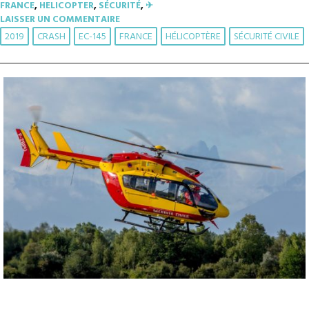
FRANCE
,
HELICOPTER
,
SÉCURITÉ
,
✈︎
LAISSER UN COMMENTAIRE
2019
CRASH
EC-145
FRANCE
HÉLICOPTÈRE
SÉCURITÉ CIVILE