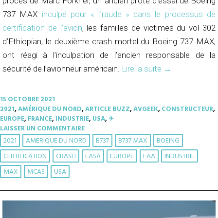
procès de Marc Forkner, un ancien pilote d’essai de Boeing
737 MAX
inculpé pour « fraude » dans le processus de
certification de l’avion
, les familles de victimes du vol 302
d’Ethiopian, le deuxième crash mortel du Boeing 737 MAX,
ont réagi à l’inculpation de l’ancien responsable de la
sécurité de l’avionneur américain.
Lire la suite
→
15 OCTOBRE 2021
2021
,
AMÉRIQUE DU NORD
,
ARTICLE BUZZ
,
AVGEEK
,
CONSTRUCTEUR
,
EUROPE
,
FRANCE
,
INDUSTRIE
,
USA
,
✈︎
LAISSER UN COMMENTAIRE
2021
AMERIQUE DU NORD
B737
B737 MAX
BOEING
CERTIFICATION
CRASH
EASA
EUROPE
FAA
INDUSTRIE
MAX
MCAS
USA