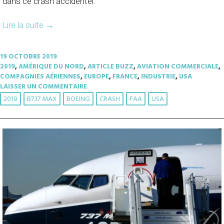
dans ce crash accidentel.
Lire la suite
→
19 OCTOBRE 2019
2019
,
AMÉRIQUE DU NORD
,
ARTICLE BUZZ
,
AVIATION COMMERCIALE
,
COMPAGNIES AÉRIENNES
,
EUROPE
,
FRANCE
,
INDUSTRIE
,
USA
LAISSER UN COMMENTAIRE
2019
B737 MAX
BOEING
CRASH
FAA
USA