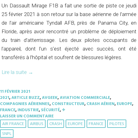
Un Dassault Mirage F1B a fait une sortie de piste ce jeudi
25 février 2021 à son retour sur la base aérienne de l’armée
de l’air américaine Tyndall AFB, près de Panama City, en
Floride, après avoir rencontré un problème de déploiement
du train d’atterrissage. Les deux pilotes occupants de
l’appareil, dont l’un s’est éjecté avec succès, ont été
transférés à l’hôpital et soufrent de blessures légères.
Lire la suite
→
11 FÉVRIER 2021
2021
,
ARTICLE BUZZ
,
AVGEEK
,
AVIATION COMMERCIALE
,
COMPAGNIES AÉRIENNES
,
CONSTRUCTEUR
,
CRASH AÉRIEN
,
EUROPE
,
FRANCE
,
INDUSTRIE
,
SÉCURITÉ
,
✈︎
LAISSER UN COMMENTAIRE
AIR FRANCE
AIRBUS
CRASH
EUROPE
FRANCE
PILOTES
SNPL