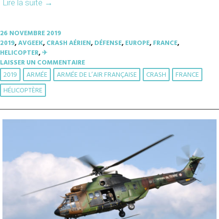
Lire la suite
→
26 NOVEMBRE 2019
2019
,
AVGEEK
,
CRASH AÉRIEN
,
DÉFENSE
,
EUROPE
,
FRANCE
,
HELICOPTER
,
✈︎
LAISSER UN COMMENTAIRE
2019
ARMÉE
ARMÉE DE L’AIR FRANÇAISE
CRASH
FRANCE
HÉLICOPTÈRE