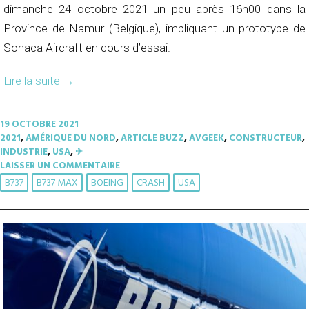
dimanche 24 octobre 2021 un peu après 16h00 dans la
Province de Namur (Belgique), impliquant un prototype de
Sonaca Aircraft en cours d’essai.
Lire la suite
→
19 OCTOBRE 2021
2021
,
AMÉRIQUE DU NORD
,
ARTICLE BUZZ
,
AVGEEK
,
CONSTRUCTEUR
,
INDUSTRIE
,
USA
,
✈︎
LAISSER UN COMMENTAIRE
B737
B737 MAX
BOEING
CRASH
USA