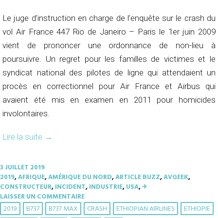
Le juge d’instruction en charge de l’enquête sur le crash du
vol Air France 447 Rio de Janeiro – Paris le 1er juin 2009
vient de prononcer une ordonnance de non-lieu à
poursuivre. Un regret pour les familles de victimes et le
syndicat national des pilotes de ligne qui attendaient un
procès en correctionnel pour Air France et Airbus qui
avaient été mis en examen en 2011 pour homicides
involontaires.
Lire la suite
→
3 JUILLET 2019
2019
,
AFRIQUE
,
AMÉRIQUE DU NORD
,
ARTICLE BUZZ
,
AVGEEK
,
CONSTRUCTEUR
,
INCIDENT
,
INDUSTRIE
,
USA
,
✈︎
LAISSER UN COMMENTAIRE
2019
B737
B737 MAX
CRASH
ETHIOPIAN AIRLINES
ETHIOPIE