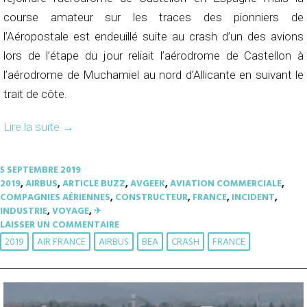
course amateur sur les traces des pionniers de
l’Aéropostale est endeuillé suite au crash d’un des avions
lors de l’étape du jour reliait l’aérodrome de Castellon à
l’aérodrome de Muchamiel au nord d’Allicante en suivant le
trait de côte.
Lire la suite
→
5 SEPTEMBRE 2019
2019
,
AIRBUS
,
ARTICLE BUZZ
,
AVGEEK
,
AVIATION COMMERCIALE
,
COMPAGNIES AÉRIENNES
,
CONSTRUCTEUR
,
FRANCE
,
INCIDENT
,
INDUSTRIE
,
VOYAGE
,
✈︎
LAISSER UN COMMENTAIRE
2019
AIR FRANCE
AIRBUS
BEA
CRASH
FRANCE