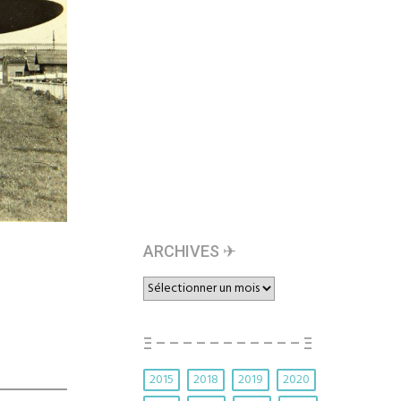
ARCHIVES ✈︎
ARCHIVES
✈︎
Ξ – – – – – – – – – – – Ξ
2015
2018
2019
2020