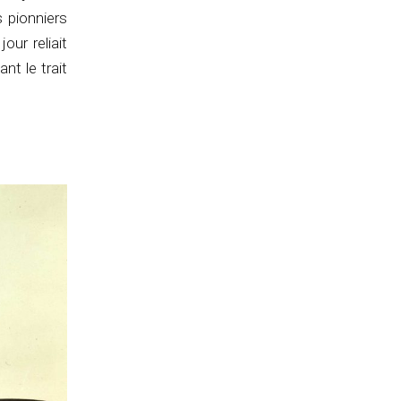
 pionniers
our reliait
nt le trait