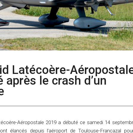
aid Latécoère-Aéropostal
é après le crash d’un
e
Latécoère-Aéropostale 2019 a débuté ce samedi 14 septemb
ont élancés depuis l’aéroport de Toulouse-Francazal pour