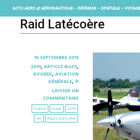
ACTU AERO /// AÉRONAUTIQUE – DÉFENSE – SPATIALE – VOYAG
Raid Latécoère
16 SEPTEMBRE 2019
2019
,
ARTICLE BUZZ
,
AVGEEK
,
AVIATION
GÉNÉRALE
,
✈︎
LAISSER UN
COMMENTAIRE
France
Crash
2019
Sirr
Raid Latécoère