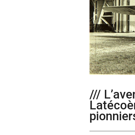
/// L’av
Latécoèr
pionnier