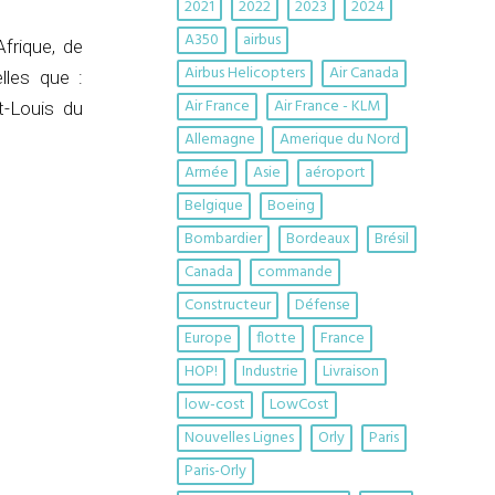
2021
2022
2023
2024
A350
airbus
frique, de
Airbus Helicopters
Air Canada
lles que :
Air France
Air France - KLM
t-Louis du
Allemagne
Amerique du Nord
Armée
Asie
aéroport
Belgique
Boeing
Bombardier
Bordeaux
Brésil
Canada
commande
Constructeur
Défense
Europe
flotte
France
HOP!
Industrie
Livraison
low-cost
LowCost
Nouvelles Lignes
Orly
Paris
Paris-Orly