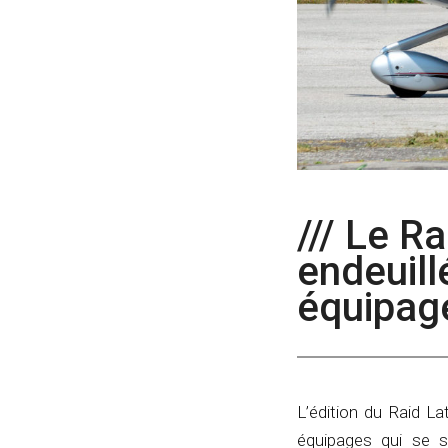
/// Le R
endeuill
équipag
L’édition du Raid 
équipages qui se s