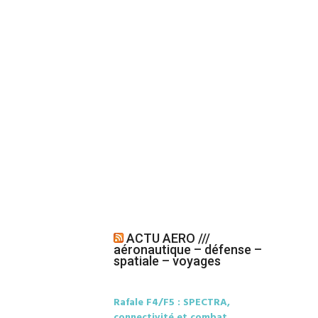
ACTU AERO ///
aéronautique – défense –
spatiale – voyages
Rafale F4/F5 : SPECTRA,
connectivité et combat