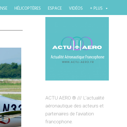
ENSE
HÉLICOPTÈRES
ESPACE
VIDÉOS
+ PLUS
ACTU AERO ® /// L’actualité
aéronautique des acteurs et
partenaires de l’aviation
francophone.