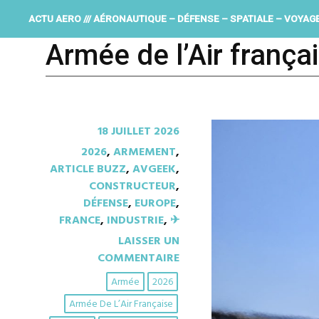
ACTU AERO /// AÉRONAUTIQUE – DÉFENSE – SPATIALE – VOYAG
Armée de l’Air frança
18 JUILLET 2026
2026
,
ARMEMENT
,
ARTICLE BUZZ
,
AVGEEK
,
CONSTRUCTEUR
,
DÉFENSE
,
EUROPE
,
FRANCE
,
INDUSTRIE
,
✈︎
LAISSER UN
COMMENTAIRE
Armée
2026
Armée De L’Air Française