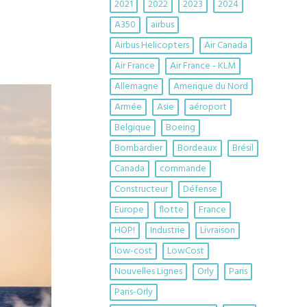
2021
2022
2023
2024
A350
airbus
Airbus Helicopters
Air Canada
Air France
Air France - KLM
Allemagne
Amerique du Nord
Armée
Asie
aéroport
Belgique
Boeing
Bombardier
Bordeaux
Brésil
Canada
commande
Constructeur
Défense
Europe
flotte
France
HOP!
Industrie
Livraison
low-cost
LowCost
Nouvelles Lignes
Orly
Paris
Paris-Orly