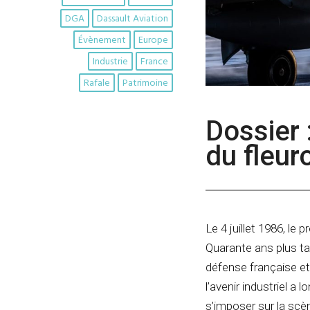
DGA
Dassault Aviation
Évènement
Europe
Industrie
France
Rafale
Patrimoine
Dossier 
du fleur
Le 4 juillet 1986, le 
Quarante ans plus tar
défense française et
l’avenir industriel a
s’imposer sur la scèn