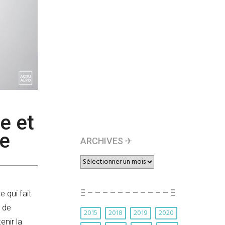
e et
le
ARCHIVES ✈︎
ARCHIVES
✈︎
Ξ – – – – – – – – – – – Ξ
 qui fait
s de
2015
2018
2019
2020
enir la