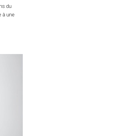
ons du
e à une