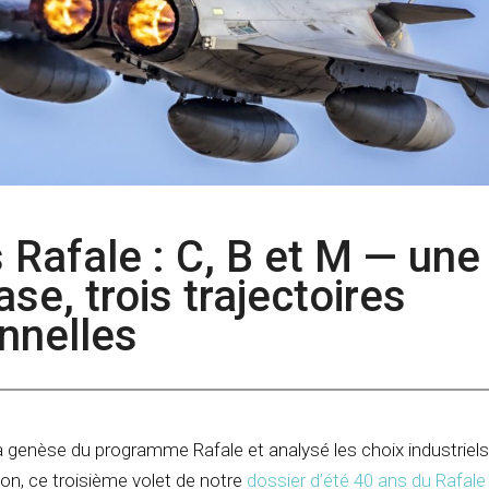
s Rafale : C, B et M — une
e, trois trajectoires
nnelles
la genèse du programme Rafale et analysé les choix industriels
n, ce troisième volet de notre
dossier d’été 40 ans du Rafal