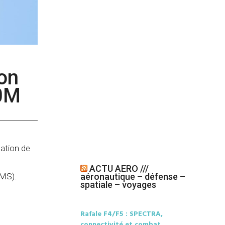
ion
00M
sation de
ACTU AERO ///
aéronautique – défense –
PMS).
spatiale – voyages
Rafale F4/F5 : SPECTRA,
connectivité et combat