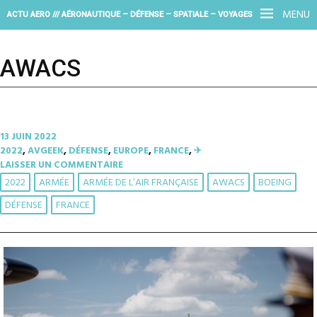
MENU
ACTU AERO /// AÉRONAUTIQUE – DÉFENSE – SPATIALE – VOYAGES
AWACS
13 JUIN 2022
2022
,
AVGEEK
,
DÉFENSE
,
EUROPE
,
FRANCE
,
✈︎
LAISSER UN COMMENTAIRE
2022
ARMÉE
ARMÉE DE L’AIR FRANÇAISE
AWACS
BOEING
DÉFENSE
FRANCE