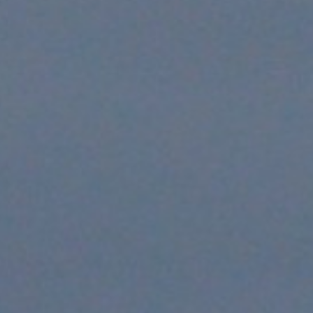
/// + 9,5% de croissa
Mérignac
13 juin 2018
Lire la Suite