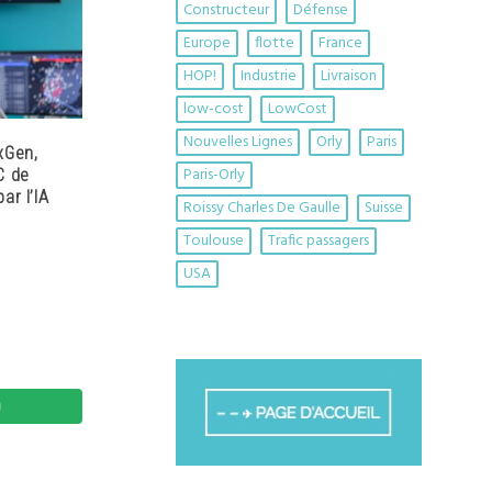
Constructeur
Défense
Europe
flotte
France
HOP!
Industrie
Livraison
low-cost
LowCost
Nouvelles Lignes
Orly
Paris
xGen,
Paris-Orly
C de
ar l’IA
Roissy Charles De Gaulle
Suisse
Toulouse
Trafic passagers
USA