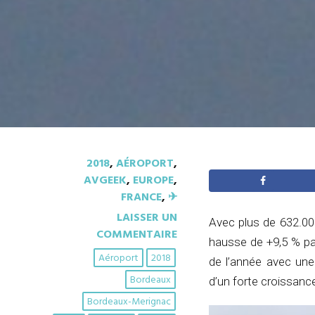
2018
,
AÉROPORT
,
AVGEEK
,
EUROPE
,
FRANCE
,
✈︎
LAISSER UN
Avec plus de 632.00
COMMENTAIRE
hausse de +9,5 % pa
Aéroport
2018
de l’année avec une
Bordeaux
d’un forte croissance
Bordeaux-Merignac