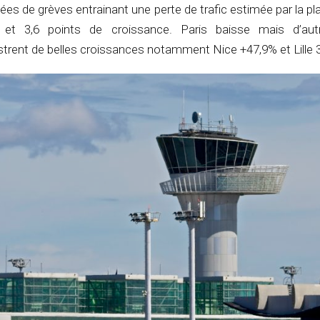
nées de grèves entrainant une perte de trafic estimée par la p
et 3,6 points de croissance. Paris baisse mais d’autr
strent de belles croissances notamment Nice +47,9% et Lille 