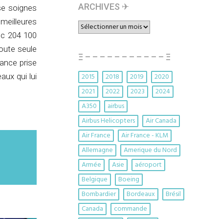
ARCHIVES ✈︎
se soignes
eilleures
ARCHIVES
✈︎
ec 204 100
oute seule
Ξ – – – – – – – – – – – Ξ
vance prise
aux qui lui
2015
2018
2019
2020
2021
2022
2023
2024
A350
airbus
Airbus Helicopters
Air Canada
Air France
Air France - KLM
Allemagne
Amerique du Nord
Armée
Asie
aéroport
Belgique
Boeing
Bombardier
Bordeaux
Brésil
Canada
commande