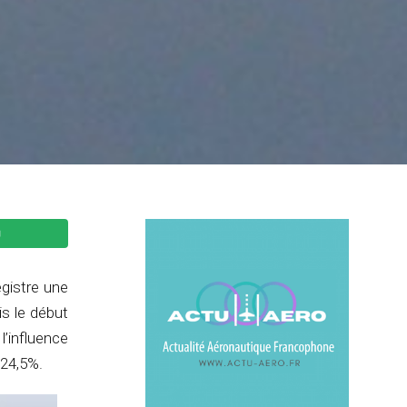
gistre une
s le début
’influence
+24,5%.