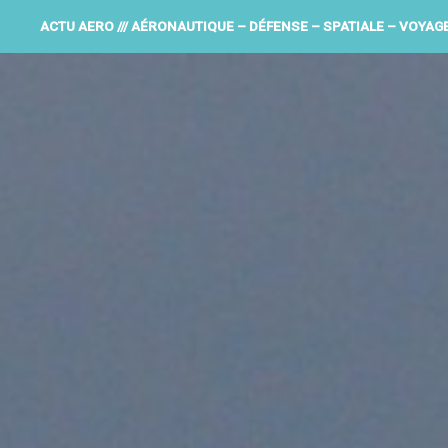
ACTU AERO /// AÉRONAUTIQUE – DÉFENSE – SPATIALE – VOYAG