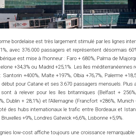
forme bordelaise est très largement stimulé par les lignes inte
3,1%, avec 376.000 passagers et représentent désormais 60%
 ibérique est mise à l’honneur : Faro + 680%, Palma de Major
elone +34,3% ou Madrid +25,1%. Les îles méditerranéennes 
 : Santorin +400%, Malte +197%, Olbia +76,7%, Palerme +18,
t début pour Catane et ses 3.670 passagers mensuels. Plus a
 sont à relever pour les îles britanniques (Belfast + 256%,
5%, Dublin + 28,1%) et l’Allemagne (Francfort +286%, Munich
oté des hubs internationaux le trafic entre Bordeaux et Istan
 Bruxelles +9%, Londres Gatwick +6,6%, Lisbonne +5,9%.
gnies low-cost affiche toujours une croissance remarquable