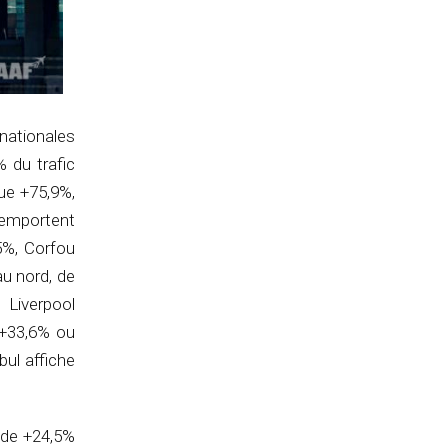
rnationales
 du trafic
que +75,9%,
remportent
5%, Corfou
u nord, de
 Liverpool
 +33,6% ou
bul affiche
 de +24,5%