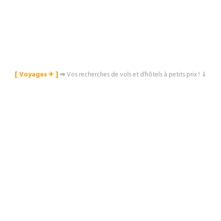
[ Voyages ✈︎ ]
⇒
Vos recherches de vols et d’hôtels à petits prix ! ⇓