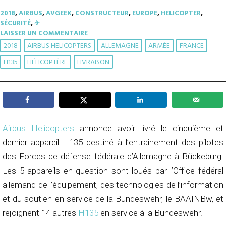
2018
,
AIRBUS
,
AVGEEK
,
CONSTRUCTEUR
,
EUROPE
,
HELICOPTER
,
SÉCURITÉ
,
✈︎
LAISSER UN COMMENTAIRE
2018
AIRBUS HELICOPTERS
ALLEMAGNE
ARMÉE
FRANCE
H135
HÉLICOPTÈRE
LIVRAISON
Airbus Helicopters
annonce avoir livré le cinquième et
dernier appareil H135 destiné à l’entraînement des pilotes
des Forces de défense fédérale d’Allemagne à Bückeburg.
Les 5 appareils en question sont loués par l’Office fédéral
allemand de l’équipement, des technologies de l’information
et du soutien en service de la Bundeswehr, le BAAINBw, et
rejoignent 14 autres
H135
en service à la Bundeswehr.