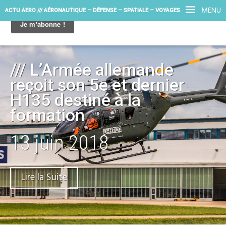
MENU
ACTU AERO /// AÉRONAUTIQUE – DÉFENSE – SPATIALE – VOYAGES
/// L’Armée allemande
reçoit son 5e et dernier
H135 destiné à la
formation
13 juin 2018
Lire la Suite