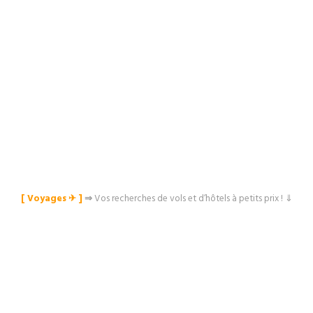
[ Voyages ✈︎ ]
⇒
Vos recherches de vols et d’hôtels à petits prix ! ⇓