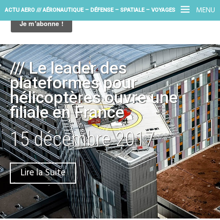
MENU
ACTU AERO /// AÉRONAUTIQUE – DÉFENSE – SPATIALE – VOYAGES
/// Le leader des
plateformes pour
hélicoptères ouvre une
filiale en France
15 décembre 2017
Lire la Suite