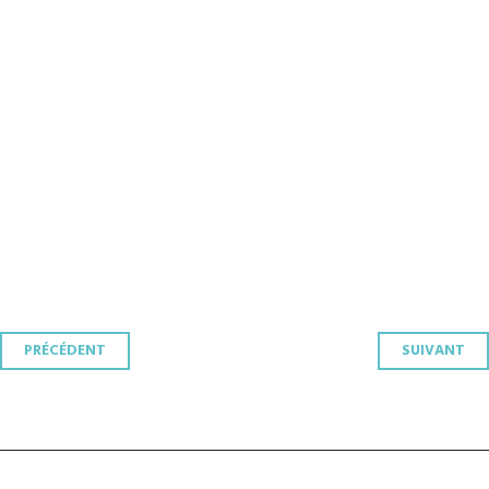
Navigation
PRÉCÉDENT
SUIVANT
des
articles