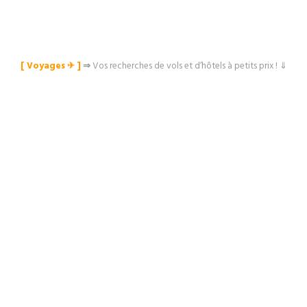
[ Voyages ✈︎ ]
⇒
Vos recherches de vols et d’hôtels à petits prix ! ⇓