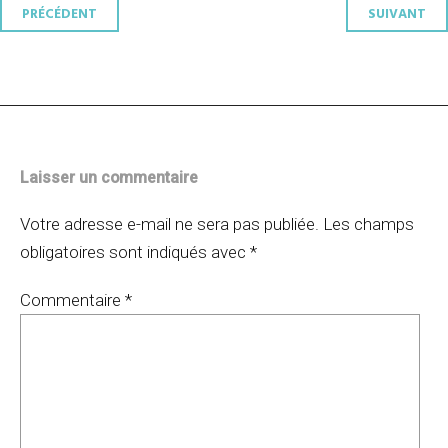
Navigation
PRÉCÉDENT
SUIVANT
des
articles
Laisser un commentaire
Votre adresse e-mail ne sera pas publiée.
Les champs
obligatoires sont indiqués avec
*
Commentaire
*