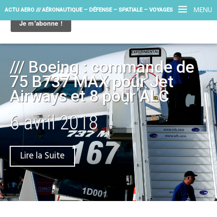
MENU
ACTU AERO /// AÉRONAUTIQUE – DÉFENSE – SPATIALE – VOYAGES
/// Boeing : commande de
75 B737 MAX pour Jet
Airways et 8 pour ALC
6 avril 2018
Lire la Suite