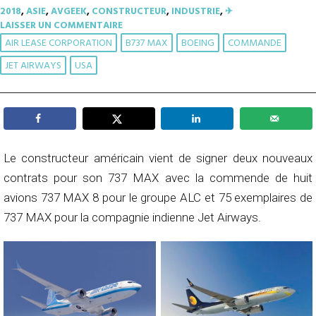
2018
,
ASIE
,
AVGEEK
,
CONSTRUCTEUR
,
INDUSTRIE
,
✈︎
LAISSER UN COMMENTAIRE
AIR LEASE CORPORATION
B737 MAX
BOEING
COMMANDE
JET AIRWAYS
USA
Le constructeur américain vient de signer deux nouveaux
contrats pour son 737 MAX avec la commende de huit
avions 737 MAX 8 pour le groupe ALC et 75 exemplaires de
737 MAX pour la compagnie indienne Jet Airways.