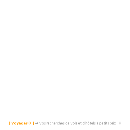
[ Voyages ✈︎ ]
⇒
Vos recherches de vols et d’hôtels à petits prix ! ⇓