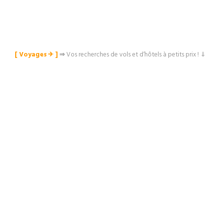
[ Voyages ✈︎ ]
⇒
Vos recherches de vols et d’hôtels à petits prix ! ⇓