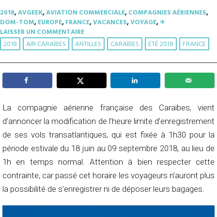
2018
,
AVGEEK
,
AVIATION COMMERCIALE
,
COMPAGNIES AÉRIENNES
,
DOM-TOM
,
EUROPE
,
FRANCE
,
VACANCES
,
VOYAGE
,
✈︎
LAISSER UN COMMENTAIRE
2018
AIR CARAÏBES
ANTILLES
CARAÏBES
ÉTÉ 2018
FRANCE
La compagnie aérienne française des Caraïbes, vient
d’annoncer la modification de l’heure limite d’enregistrement
de ses vols transatlantiques, qui est fixée à 1h30 pour la
période estivale du 18 juin au 09 septembre 2018, au lieu de
1h en temps normal. Attention à bien respecter cette
contrainte, car passé cet horaire les voyageurs n’auront plus
la possibilité de s’enregistrer ni de déposer leurs bagages.