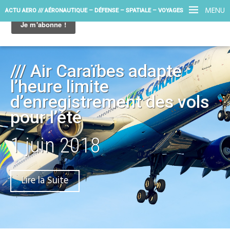
MENU
ACTU AERO /// AÉRONAUTIQUE – DÉFENSE – SPATIALE – VOYAGES
/// Air Caraïbes adapte
l’heure limite
d’enregistrement des vols
pour l’été
1 juin 2018
Lire la Suite