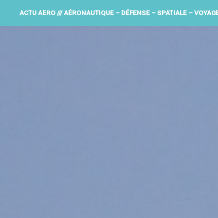
ACTU AERO /// AÉRONAUTIQUE – DÉFENSE – SPATIALE – VOYAG