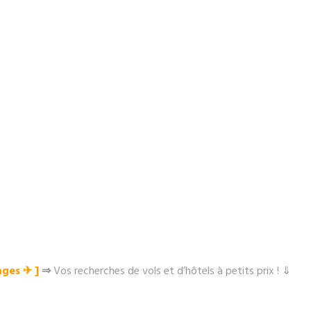
ges ✈︎ ]
⇒
Vos recherches de vols et d’hôtels à petits prix ! ⇓