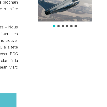
le prochain
de manière
tes. « Nous
ituent les
ns trouver
G à la tête
ouveau PDG
 élan à la
 jean-Marc