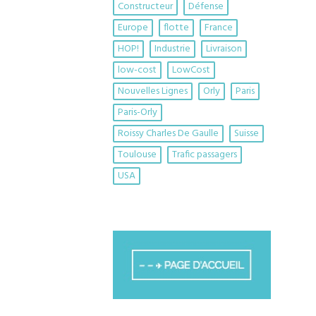
Constructeur
Défense
Europe
flotte
France
HOP!
Industrie
Livraison
low-cost
LowCost
Nouvelles Lignes
Orly
Paris
Paris-Orly
Roissy Charles De Gaulle
Suisse
Toulouse
Trafic passagers
USA