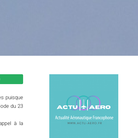
es puisque
riode du 23
appel à la