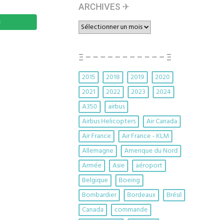
ARCHIVES ✈︎
ARCHIVES
✈︎
Ξ – – – – – – – – – – – Ξ
2015
2018
2019
2020
2021
2022
2023
2024
A350
airbus
Airbus Helicopters
Air Canada
Air France
Air France - KLM
Allemagne
Amerique du Nord
Armée
Asie
aéroport
Belgique
Boeing
Bombardier
Bordeaux
Brésil
Canada
commande