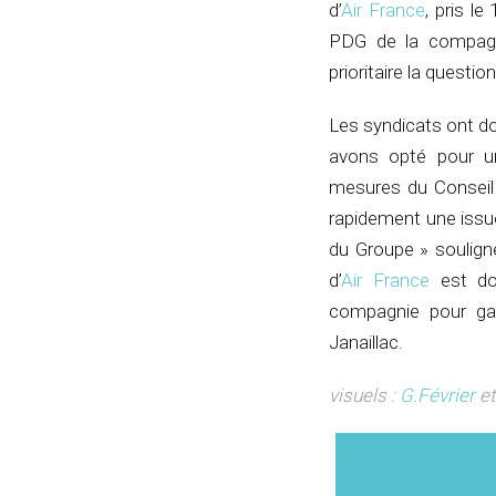
d’
Air France
, pris l
PDG de la compagnie
prioritaire la questio
Les syndicats ont do
avons opté pour un
mesures du Conseil 
rapidement une issue
du Groupe » soulign
d’
Air France
est don
compagnie pour gag
Janaillac.
visuels :
G.Février
e