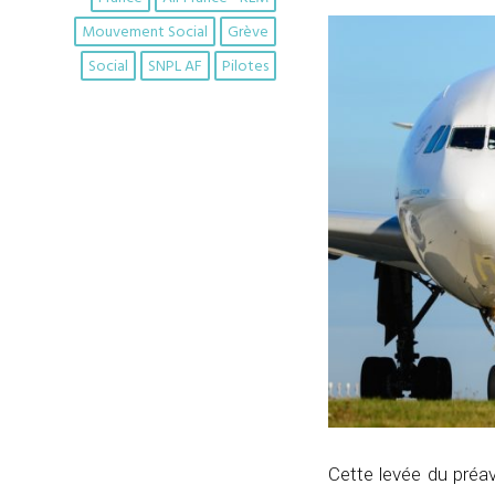
Mouvement Social
Grève
Social
SNPL AF
Pilotes
Cette levée du préa