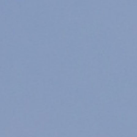
/// Air France : pas 
19 juin 2018
Lire la Suite