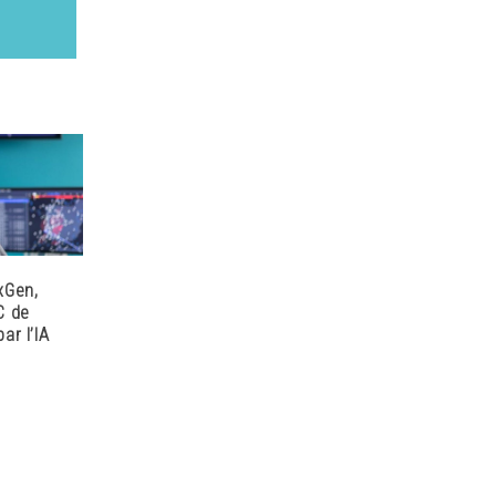
xGen,
C de
ar l’IA