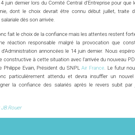
e 14 juin dernier lors du Comité Central d’Entreprise pour que 
, dont le choix devrait être connu début juillet, traite 
n salariale dès son arrivée.
nc fait le choix de la confiance mais les attentes restent for
e réaction responsable malgré la provocation que const
d’Administration annoncées le 14 juin dernier. Nous espéro
 constructive à cette situation avec l’arrivée du nouveau PD
e Philippe Evain, Président du SNPL
Air France
. Le futur n
c particulièrement attendu et devra insuffler un nouvel
ner la confiance des salariés après le revers subit par
t
JB.Rouer