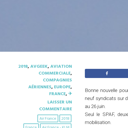
2018
,
AVGEEK
,
AVIATION
COMMERCIALE
,
COMPAGNIES
AÉRIENNES
,
EUROPE
,
Bonne nouvelle pour
FRANCE
,
✈︎
neuf syndicats sur d
LAISSER UN
au 26 juin.
COMMENTAIRE
Seul le SPAF, deux
Air France
2018
mobilisation.
France
Air France - KLM