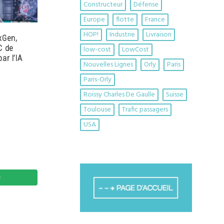
Constructeur
Défense
Europe
flotte
France
HOP!
Industrie
Livraison
xGen,
C de
low-cost
LowCost
ar l’IA
Nouvelles Lignes
Orly
Paris
Paris-Orly
Roissy Charles De Gaulle
Suisse
Toulouse
Trafic passagers
USA