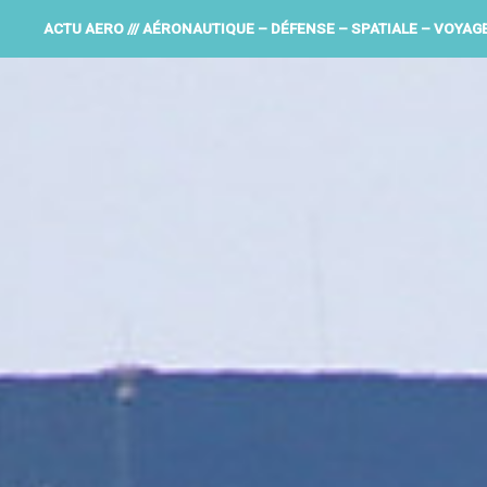
ACTU AERO /// AÉRONAUTIQUE – DÉFENSE – SPATIALE – VOYAG