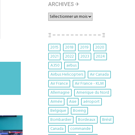
ARCHIVES ✈︎
ARCHIVES
✈︎
Ξ – – – – – – – – – – – Ξ
2015
2018
2019
2020
2021
2022
2023
2024
A350
airbus
Airbus Helicopters
Air Canada
Air France
Air France - KLM
Allemagne
Amerique du Nord
Armée
Asie
aéroport
Belgique
Boeing
Bombardier
Bordeaux
Brésil
Canada
commande