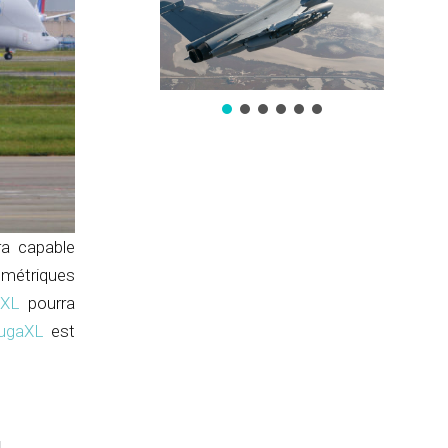
ra capable
 métriques
aXL
pourra
lugaXL
est