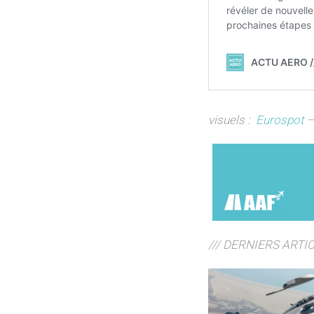
v
isuels :
Eurospot
/// DERNIERS ARTI