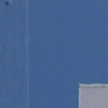
/// Le 1er BelugaXL e
6 juillet 2018
Lire la Suite