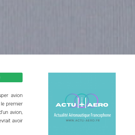
uper avion
 le premier
’un avion,
rait avoir