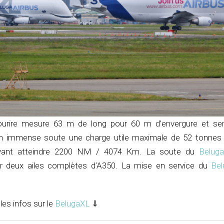
ourire mesure 63 m de long pour 60 m d’envergure et se
n immense soute une charge utile maximale de 52 tonnes
vant atteindre 2200 NM / 4074 Km. La soute du
Belug
 deux ailes complètes d’A350. La mise en service du
Be
les infos sur le
BelugaXL
⇓