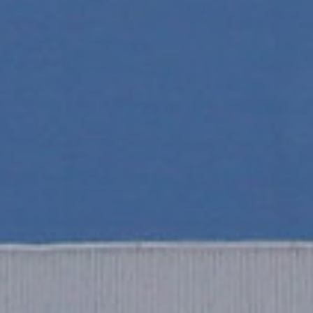
ffectue son Engine Run e