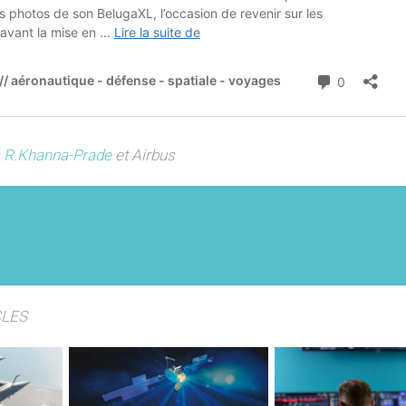
–
R.Khanna-Prade
et Airbus
CLES