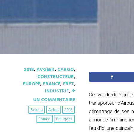
2018
,
AVGEEK
,
CARGO
,
CONSTRUCTEUR
,
EUROPE
,
FRANCE
,
FRET
,
INDUSTRIE
,
✈︎
Ce vendredi 6 juill
UN COMMENTAIRE
transporteur d’Airbu
Beluga
Airbus
2018
démarrage de ses mo
France
BelugaXL
annonce l’imminence
lieu d’ici une quinz