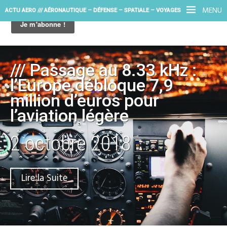
MENU
ACTU AERO /// AÉRONAUTIQUE – DÉFENSE – SPATIALE – VOYAGES
/// Passage au 8.33 kHz :
l’Europe débloque 7,9
million d’euros pour
l’aviation légère
2 octobre 2018
Lire la Suite