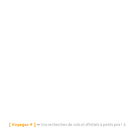
[ Voyages ✈︎ ]
⇒
Vos recherches de vols et d’hôtels à petits prix ! ⇓