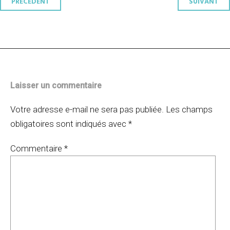
Navigation
PRÉCÉDENT
SUIVANT
des
articles
Laisser un commentaire
Votre adresse e-mail ne sera pas publiée.
Les champs
obligatoires sont indiqués avec
*
Commentaire
*