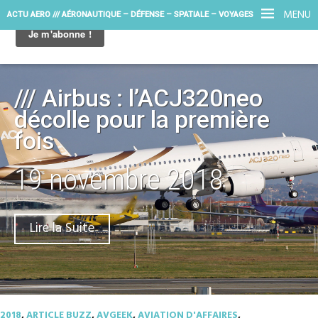
MENU
ACTU AERO /// AÉRONAUTIQUE – DÉFENSE – SPATIALE – VOYAGES
/// Airbus : l’ACJ320neo
décolle pour la première
fois
19 novembre 2018
Lire la Suite
2018
,
ARTICLE BUZZ
,
AVGEEK
,
AVIATION D'AFFAIRES
,