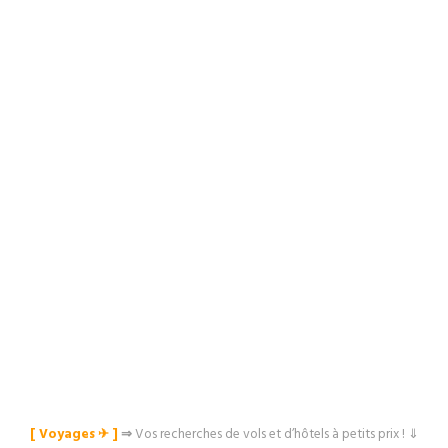
[ Voyages ✈︎ ]
⇒
Vos recherches de vols et d’hôtels à petits prix ! ⇓