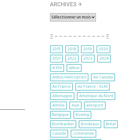
ARCHIVES ✈︎
ARCHIVES
✈︎
Ξ – – – – – – – – – – – Ξ
2015
2018
2019
2020
2021
2022
2023
2024
A350
airbus
Airbus Helicopters
Air Canada
Air France
Air France - KLM
Allemagne
Amerique du Nord
Armée
Asie
aéroport
Belgique
Boeing
Bombardier
Bordeaux
Brésil
Canada
commande