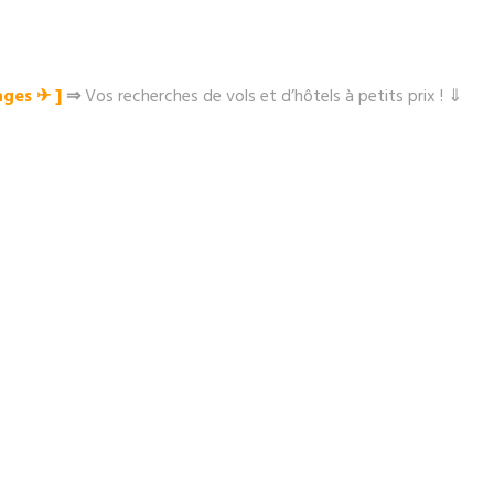
ges ✈︎ ]
⇒
Vos recherches de vols et d’hôtels à petits prix ! ⇓