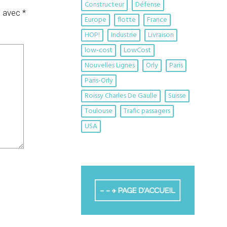
Constructeur
Défense
s avec
*
Europe
flotte
France
HOP!
Industrie
Livraison
low-cost
LowCost
Nouvelles Lignes
Orly
Paris
Paris-Orly
Roissy Charles De Gaulle
Suisse
Toulouse
Trafic passagers
USA