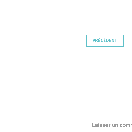
Navigati
PRÉCÉDENT
des
articles
Laisser un com