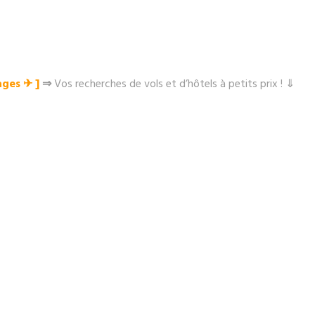
ges ✈︎ ]
⇒
Vos recherches de vols et d’hôtels à petits prix ! ⇓