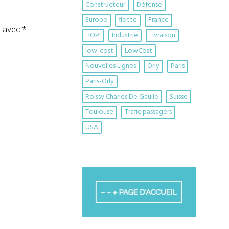
Constructeur
Défense
Europe
flotte
France
s avec
*
HOP!
Industrie
Livraison
low-cost
LowCost
Nouvelles Lignes
Orly
Paris
Paris-Orly
Roissy Charles De Gaulle
Suisse
Toulouse
Trafic passagers
USA