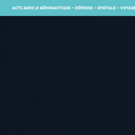
ACTU AERO /// AÉRONAUTIQUE – DÉFENSE – SPATIALE – VOYAG