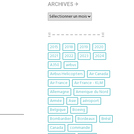
ARCHIVES ✈︎
ARCHIVES
✈︎
Ξ – – – – – – – – – – – Ξ
2015
2018
2019
2020
2021
2022
2023
2024
A350
airbus
Airbus Helicopters
Air Canada
Air France
Air France - KLM
Allemagne
Amerique du Nord
Armée
Asie
aéroport
Belgique
Boeing
Bombardier
Bordeaux
Brésil
Canada
commande