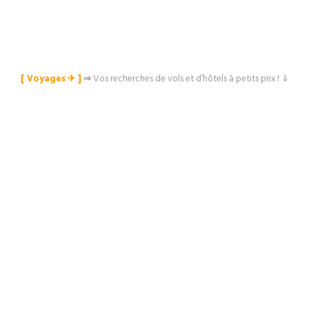
[ Voyages ✈︎ ]
⇒
Vos recherches de vols et d’hôtels à petits prix ! ⇓