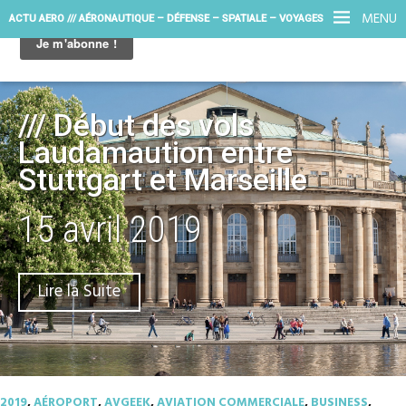
MENU
ACTU AERO /// AÉRONAUTIQUE – DÉFENSE – SPATIALE – VOYAGES
/// Début des vols
Laudamaution entre
Stuttgart et Marseille
15 avril 2019
Lire la Suite
2019
,
AÉROPORT
,
AVGEEK
,
AVIATION COMMERCIALE
,
BUSINESS
,