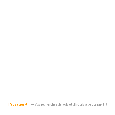
[ Voyages ✈︎ ]
⇒
Vos recherches de vols et d’hôtels à petits prix ! ⇓