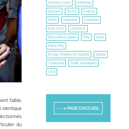
Constructeur
Défense
Europe
flotte
France
HOP!
Industrie
Livraison
low-cost
LowCost
Nouvelles Lignes
Orly
Paris
Paris-Orly
Roissy Charles De Gaulle
Suisse
Toulouse
Trafic passagers
USA
ent faible,
s identique
électionnés
iculier du