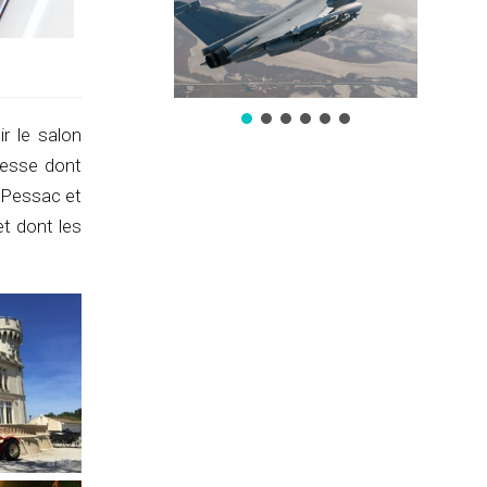
r le salon
resse dont
 Pessac et
et dont les