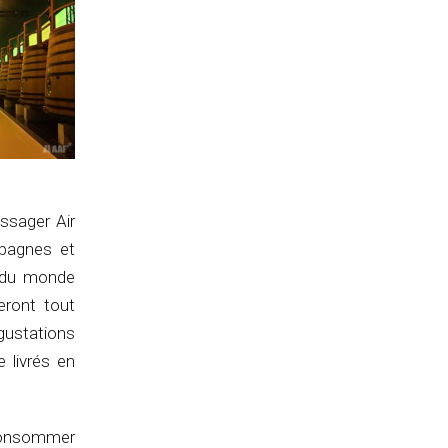
ssager Air
mpagnes et
r du monde
seront tout
gustations
 livrés en
 consommer