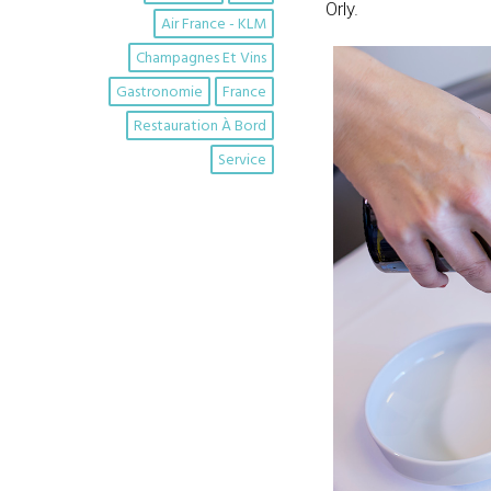
Orly.
Air France - KLM
Champagnes Et Vins
Gastronomie
France
Restauration À Bord
Service