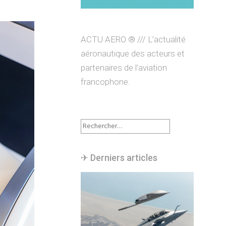
ACTU AERO ® /// L’actualité
aéronautique des acteurs et
partenaires de l’aviation
francophone.
Rechercher :
✈︎ Derniers articles