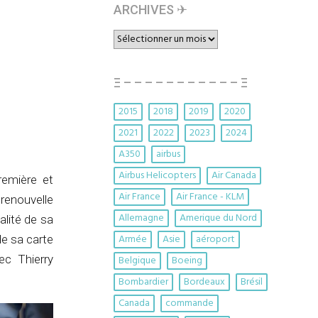
ARCHIVES ✈︎
ARCHIVES
✈︎
Ξ – – – – – – – – – – – Ξ
2015
2018
2019
2020
2021
2022
2023
2024
A350
airbus
Airbus Helicopters
Air Canada
remière et
Air France
Air France - KLM
renouvelle
Allemagne
Amerique du Nord
alité de sa
Armée
Asie
aéroport
de sa carte
ec Thierry
Belgique
Boeing
Bombardier
Bordeaux
Brésil
Canada
commande