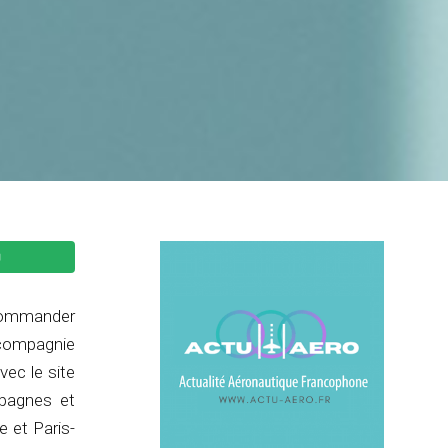
 commander
 compagnie
vec le site
mpagnes et
e et Paris-