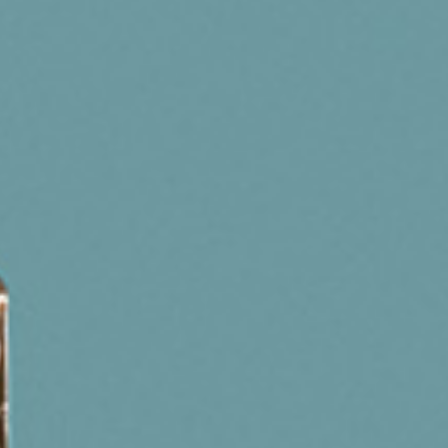
/// Prolongez la dégu
16 mai 2019
Lire la Suite