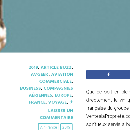
2019
,
ARTICLE BUZZ
,
AVGEEK
,
AVIATION
COMMERCIALE
,
BUSINESS
,
COMPAGNIES
Que ce soit en ple
AÉRIENNES
,
EUROPE
,
directement le vin 
FRANCE
,
VOYAGE
,
✈︎
française du groupe 
LAISSER UN
VentealaPropriete.c
COMMENTAIRE
spiritueux servis à 
Air France
2019