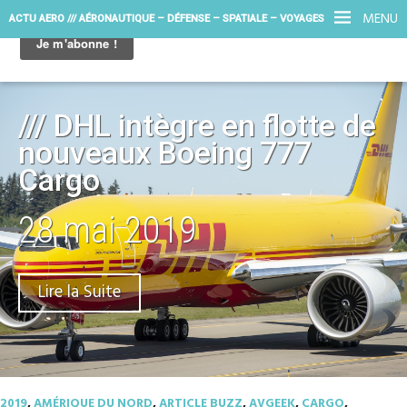
MENU
ACTU AERO /// AÉRONAUTIQUE – DÉFENSE – SPATIALE – VOYAGES
/// DHL intègre en flotte de
nouveaux Boeing 777
Cargo
28 mai 2019
Lire la Suite
2019
,
AMÉRIQUE DU NORD
,
ARTICLE BUZZ
,
AVGEEK
,
CARGO
,