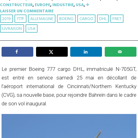
CONSTRUCTEUR
,
EUROPE
,
INDUSTRIE
,
USA
,
✈︎
LAISSER UN COMMENTAIRE
2019
777F
ALLEMAGNE
BOEING
CARGO
DHL
FRET
LIVRAISON
USA
Le premier Boeing 777 cargo DHL, immatriculé N-705GT,
est entré en service samedi 25 mai en décollant de
l’aéroport international de Cincinnati/Northern Kentucky
(CVG), sa nouvelle base, pour rejoindre Bahreïn dans le cadre
de son vol inaugural.