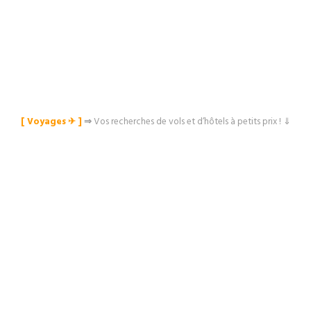
[ Voyages ✈︎ ]
⇒
Vos recherches de vols et d’hôtels à petits prix ! ⇓