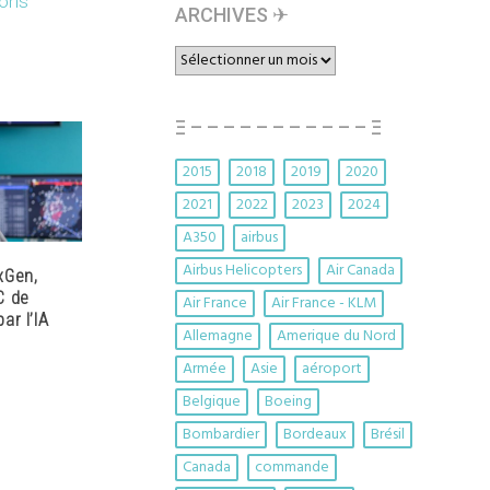
ions
ARCHIVES ✈︎
ARCHIVES
✈︎
Ξ – – – – – – – – – – – Ξ
2015
2018
2019
2020
2021
2022
2023
2024
A350
airbus
Airbus Helicopters
Air Canada
xGen,
C de
Air France
Air France - KLM
ar l’IA
Allemagne
Amerique du Nord
Armée
Asie
aéroport
Belgique
Boeing
Bombardier
Bordeaux
Brésil
Canada
commande