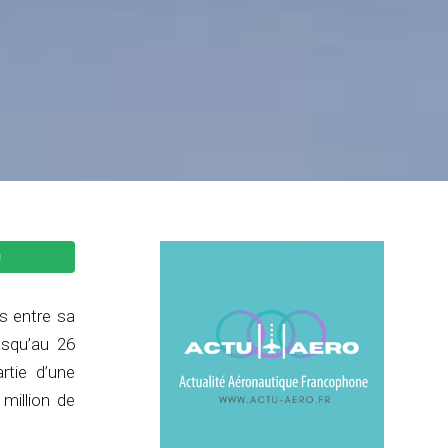
s entre sa
usqu’au 26
rtie d’une
million de