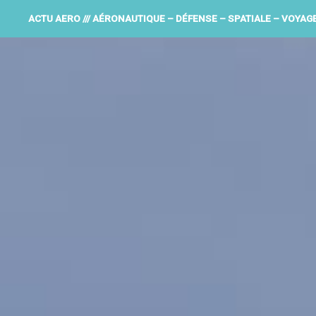
ACTU AERO /// AÉRONAUTIQUE – DÉFENSE – SPATIALE – VOYAG