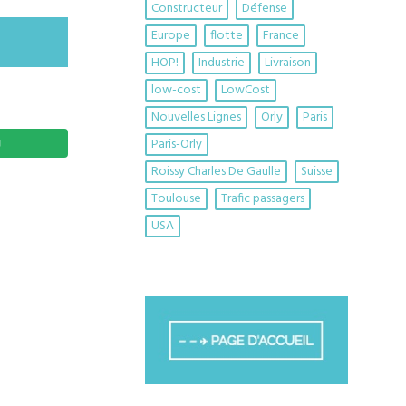
Constructeur
Défense
Europe
flotte
France
HOP!
Industrie
Livraison
low-cost
LowCost
Nouvelles Lignes
Orly
Paris
Paris-Orly
Roissy Charles De Gaulle
Suisse
Toulouse
Trafic passagers
USA