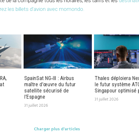
te de la compagnie tous les horaires, les tarifs et les
destinat
ez les billets d’avion avec momondo
.
RA,
SpainSat NG‑III : Airbus
Thales déploiera Ne
at
maître d’œuvre du futur
le futur système AT
satellite sécurisé de
Singapour optimisé p
l’Espagne
31 juillet 2026
31 juillet 2026
Charger plus d'articles