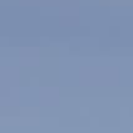
/// Transavia débute 
3 juin 2019
Lire la Suite