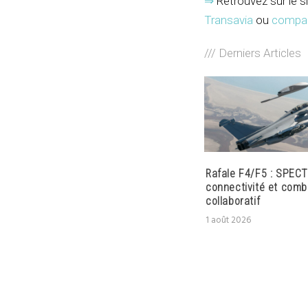
⇒
Retrouvez sur le si
Transavia
ou
compar
/// Derniers Articles
Rafale F4/F5 : SPECT
connectivité et comb
collaboratif
1 août 2026