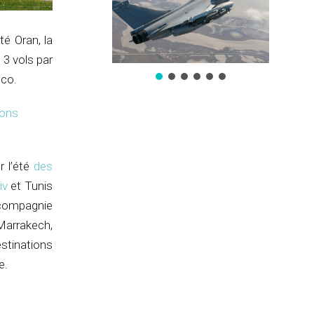
té Oran, la
 3 vols par
éco.
ions
r l’été
des
iv
et Tunis
a compagnie
Marrakech,
stinations
e.