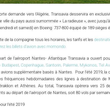
rte demande vers l’Algérie, Transavia desservira en exclusivi
e ville du pays aussi surnommée « La radieuse », avec jusqu’à
vendredi et samedi) en Boeing 737-800 équipé de 189 sièges 
te de la compagnie tous les horaires, les tarifs et les
destinat
ez les billets d’avion avec momondo
.
art de l’aéroport Nantes- Atlantique Transavia a ouvert pou
de Budapest, Copenhague, Santorin, Palerme, Mykonos, Tel Av
 2 avions supplémentaire basés à Nantes. Pour l’été 2019, l
es fréquences hebdomadaires des lignes à destination de 
éraklion et Athènes. Au total, Transavia opèrera vers 25 de
nts au départ de l’aéroport de Nantes, soit 80 vols par semain
pour l’été 2019