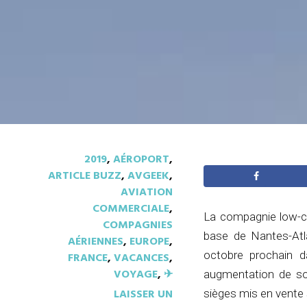
2019
,
AÉROPORT
,
ARTICLE BUZZ
,
AVGEEK
,
AVIATION
COMMERCIALE
,
La compagnie low-co
COMPAGNIES
base de Nantes-Atla
AÉRIENNES
,
EUROPE
,
octobre prochain da
FRANCE
,
VACANCES
,
VOYAGE
,
✈︎
augmentation de son
LAISSER UN
sièges mis en vente 