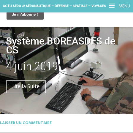
MENU
ACTU AERO /// AÉRONAUTIQUE – DÉFENSE – SPATIALE – VOYAGES
Système BOREASDES de
CS
4 juin 2019
Lire la Suite
LAISSER UN COMMENTAIRE