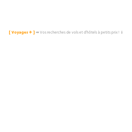
[ Voyages ✈︎ ]
⇒
Vos recherches de vols et d’hôtels à petits prix ! ⇓