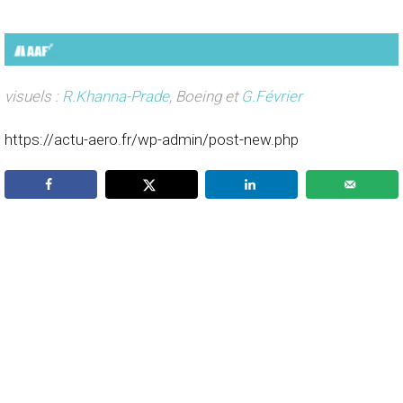
visuels :
R.Khanna-Prade
, Boeing et
G.Février
https://actu-aero.fr/wp-admin/post-new.php