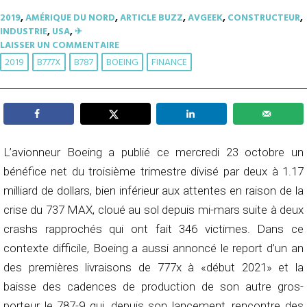
2019
,
AMÉRIQUE DU NORD
,
ARTICLE BUZZ
,
AVGEEK
,
CONSTRUCTEUR
,
INDUSTRIE
,
USA
,
✈︎
LAISSER UN COMMENTAIRE
2019
B777X
B787
BOEING
FINANCE
L’avionneur Boeing a publié ce mercredi 23 octobre un
bénéfice net du troisième trimestre divisé par deux à 1.17
milliard de dollars, bien inférieur aux attentes en raison de la
crise du 737 MAX, cloué au sol depuis mi-mars suite à deux
crashs rapprochés qui ont fait 346 victimes. Dans ce
contexte difficile, Boeing a aussi annoncé le report d’un an
des premières livraisons de 777x à «début 2021» et la
baisse des cadences de production de son autre gros-
porteur le 787-9 qui, depuis son lancement, rencontre des