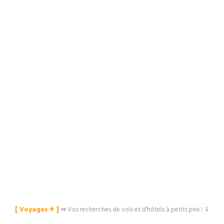
[ Voyages ✈︎ ]
⇒
Vos recherches de vols et d’hôtels à petits prix ! ⇓