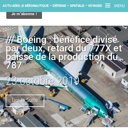
MENU
ACTU AERO /// AÉRONAUTIQUE – DÉFENSE – SPATIALE – VOYAGES
/// Boeing : bénéfice divisé
par deux, retard du 777X et
baisse de la production du
787
23 octobre 2019
Lire la Suite