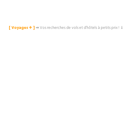
[ Voyages ✈︎ ]
⇒
Vos recherches de vols et d’hôtels à petits prix ! ⇓