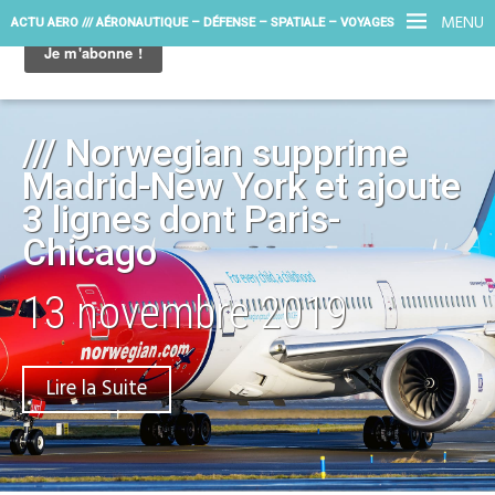
MENU
ACTU AERO /// AÉRONAUTIQUE – DÉFENSE – SPATIALE – VOYAGES
/// Norwegian supprime
Madrid-New York et ajoute
3 lignes dont Paris-
Chicago
13 novembre 2019
Lire la Suite