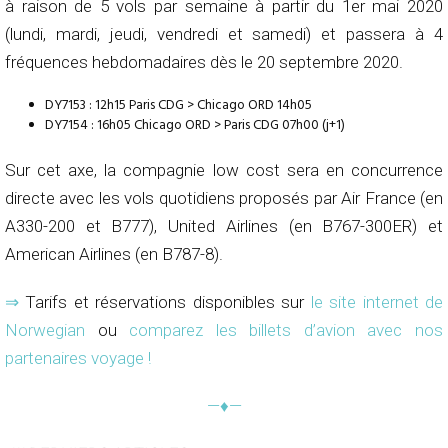
à raison de 5 vols par semaine à partir du 1er mai 2020
(lundi, mardi, jeudi, vendredi et samedi) et passera à 4
fréquences hebdomadaires dès le 20 septembre 2020.
DY7153 : 12h15 Paris CDG > Chicago ORD 14h05
DY7154 : 16h05 Chicago ORD > Paris CDG 07h00 (j+1)
Sur cet axe, la compagnie low cost sera en concurrence
directe avec les vols quotidiens proposés par Air France (en
A330-200 et B777), United Airlines (en B767-300ER) et
American Airlines (en B787-8).
⇒
Tarifs et réservations disponibles sur
le site internet de
Norwegian
ou
comparez les billets d’avion avec nos
partenaires voyage !
—♦—