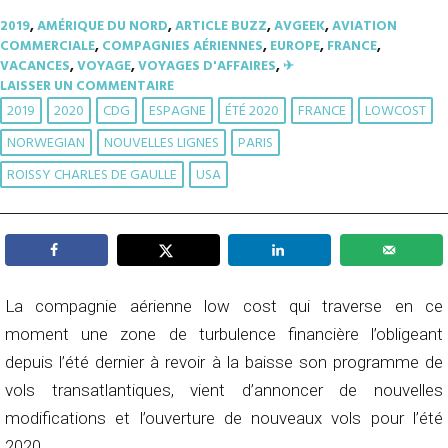
2019
,
AMÉRIQUE DU NORD
,
ARTICLE BUZZ
,
AVGEEK
,
AVIATION
COMMERCIALE
,
COMPAGNIES AÉRIENNES
,
EUROPE
,
FRANCE
,
VACANCES
,
VOYAGE
,
VOYAGES D'AFFAIRES
,
✈︎
LAISSER UN COMMENTAIRE
2019
2020
CDG
ESPAGNE
ÉTÉ 2020
FRANCE
LOWCOST
NORWEGIAN
NOUVELLES LIGNES
PARIS
ROISSY CHARLES DE GAULLE
USA
La compagnie aérienne low cost qui traverse en ce
moment une zone de turbulence financière l’obligeant
depuis l’été dernier à revoir à la baisse son programme de
vols transatlantiques, vient d’annoncer de nouvelles
modifications et l’ouverture de nouveaux vols pour l’été
2020.