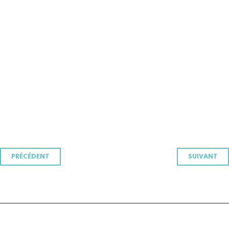
Navigation
PRÉCÉDENT
SUIVANT
des
articles