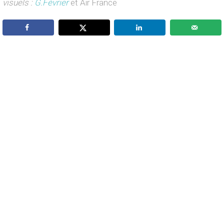
visuels :
G.Février
et Air France