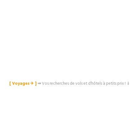
[ Voyages ✈︎ ]
⇒
Vos recherches de vols et d’hôtels à petits prix ! ⇓