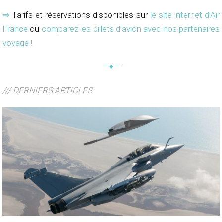
⇒
Tarifs et réservations disponibles sur
le site internet d’Air
France
ou
comparez les billets d’avion avec nos partenaires
voyage !
—♦—
/// DERNIERS ARTICLES