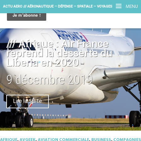
MENU
ACTU AERO /// AÉRONAUTIQUE – DÉFENSE – SPATIALE – VOYAGES
/// Afrique : Air France
reprend la desserte du
Liberia en 2020
9 décembre 2019
Lire la Suite
AFRIQUE
,
AVGEEK
,
AVIATION COMMERCIALE
,
BUSINESS
,
COMPAGNIES