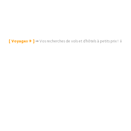
[ Voyages ✈︎ ]
⇒
Vos recherches de vols et d’hôtels à petits prix ! ⇓