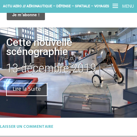
MENU
ACTU AERO /// AÉRONAUTIQUE – DÉFENSE – SPATIALE – VOYAGES
Cette nouvelle
scénographie
13 décembre 2019
Lire la Suite
LAISSER UN COMMENTAIRE