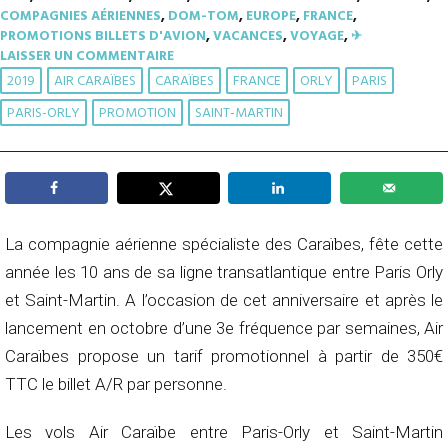
COMPAGNIES AÉRIENNES
,
DOM-TOM
,
EUROPE
,
FRANCE
,
PROMOTIONS BILLETS D'AVION
,
VACANCES
,
VOYAGE
,
✈︎
LAISSER UN COMMENTAIRE
2019
AIR CARAÏBES
CARAÏBES
FRANCE
ORLY
PARIS
PARIS-ORLY
PROMOTION
SAINT-MARTIN
La compagnie aérienne spécialiste des Caraïbes, fête cette
année les 10 ans de sa ligne transatlantique entre Paris Orly
et Saint-Martin. A l’occasion de cet anniversaire et après le
lancement en octobre d’une 3e fréquence par semaines, Air
Caraïbes propose un tarif promotionnel à partir de 350€
TTC le billet A/R par personne.
Les vols Air Caraïbe entre Paris-Orly et Saint-Martin