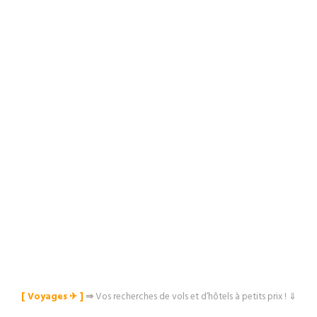
[ Voyages ✈︎ ]
⇒
Vos recherches de vols et d’hôtels à petits prix ! ⇓