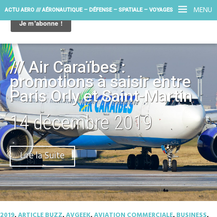
MENU
ACTU AERO /// AÉRONAUTIQUE – DÉFENSE – SPATIALE – VOYAGES
/// Air Caraïbes :
promotions à saisir entre
Paris Orly et Saint-Martin
14 décembre 2019
Lire la Suite
2019
,
ARTICLE BUZZ
,
AVGEEK
,
AVIATION COMMERCIALE
,
BUSINESS
,