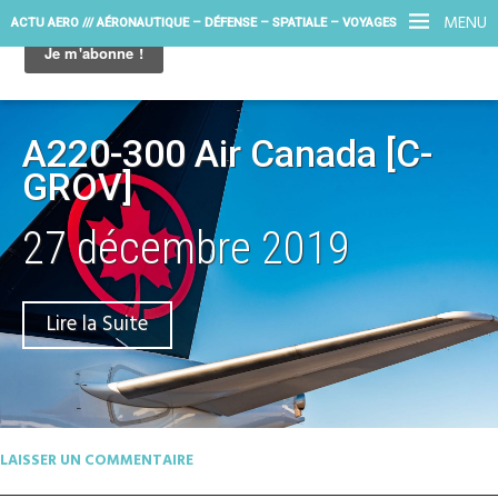
MENU
ACTU AERO /// AÉRONAUTIQUE – DÉFENSE – SPATIALE – VOYAGES
A220-300 Air Canada [C-
GROV]
27 décembre 2019
Lire la Suite
LAISSER UN COMMENTAIRE