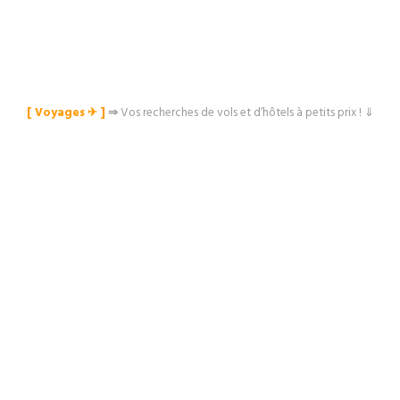
[ Voyages ✈︎ ]
⇒
Vos recherches de vols et d’hôtels à petits prix ! ⇓