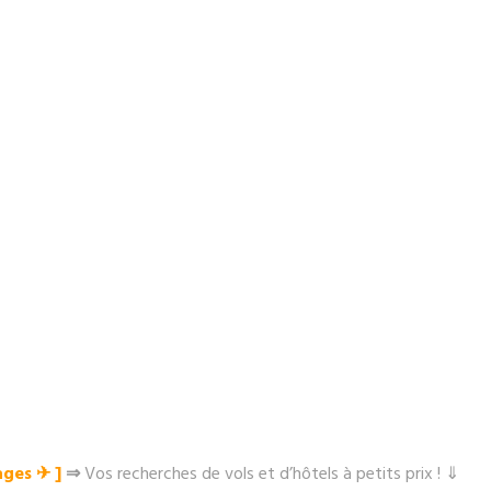
ges ✈︎ ]
⇒
Vos recherches de vols et d’hôtels à petits prix ! ⇓