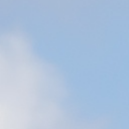
/// Transavia ouvre l
– Dakar
21 janvier 2020
Lire la Suite