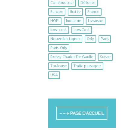
Constructeur
Défense
Europe
flotte
France
HOP!
Industrie
Livraison
low-cost
LowCost
Nouvelles Lignes
Orly
Paris
Paris-Orly
Roissy Charles De Gaulle
Suisse
Toulouse
Trafic passagers
USA