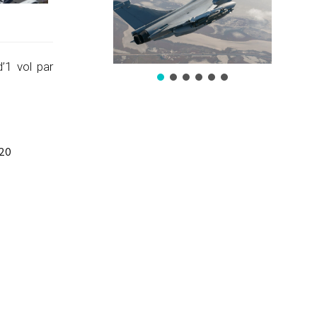
’1 vol par
020