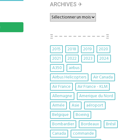
ARCHIVES ✈︎
ARCHIVES
✈︎
Ξ – – – – – – – – – – – Ξ
2015
2018
2019
2020
2021
2022
2023
2024
A350
airbus
Airbus Helicopters
Air Canada
Air France
Air France - KLM
Allemagne
Amerique du Nord
Armée
Asie
aéroport
Belgique
Boeing
Bombardier
Bordeaux
Brésil
Canada
commande