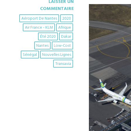
LAISSER UN
COMMENTAIRE
Aéroport De Nantes
2020
Air France - KLM
Afrique
Été 2020
Dakar
Nantes
Low-Cost
Sénégal
Nouvelles Lignes
Transavia