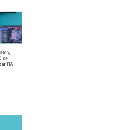
xGen,
C de
ar l’IA