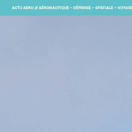
ACTU AERO /// AÉRONAUTIQUE – DÉFENSE – SPATIALE – VOYAG