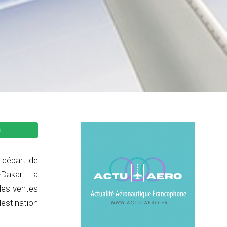
u départ de
-Dakar. La
des ventes
destination