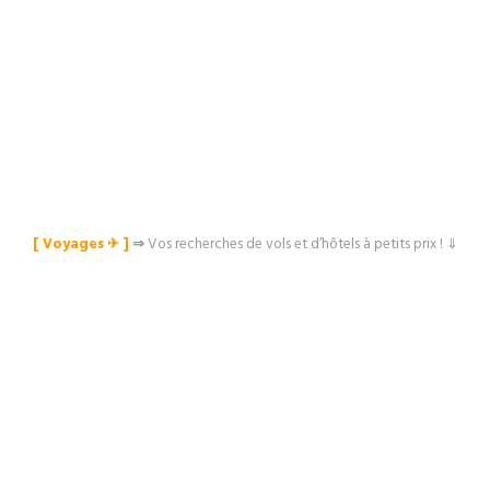
[ Voyages ✈︎ ]
⇒
Vos recherches de vols et d’hôtels à petits prix ! ⇓