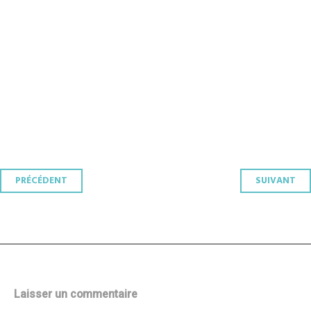
Navigation
PRÉCÉDENT
SUIVANT
des
articles
Laisser un commentaire