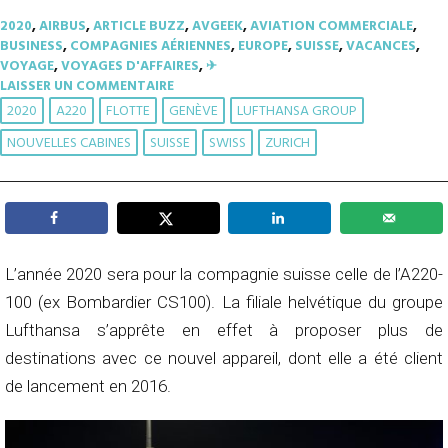
2020
,
AIRBUS
,
ARTICLE BUZZ
,
AVGEEK
,
AVIATION COMMERCIALE
,
BUSINESS
,
COMPAGNIES AÉRIENNES
,
EUROPE
,
SUISSE
,
VACANCES
,
VOYAGE
,
VOYAGES D'AFFAIRES
,
✈︎
LAISSER UN COMMENTAIRE
2020
A220
FLOTTE
GENÈVE
LUFTHANSA GROUP
NOUVELLES CABINES
SUISSE
SWISS
ZURICH
L’année 2020 sera pour la compagnie suisse celle de l’A220-
100 (ex Bombardier CS100). La filiale helvétique du groupe
Lufthansa s’apprête en effet à proposer plus de
destinations avec ce nouvel appareil, dont elle a été client
de lancement en 2016.