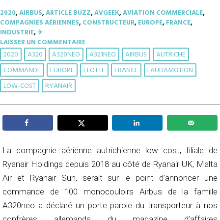
2020
,
AIRBUS
,
ARTICLE BUZZ
,
AVGEEK
,
AVIATION COMMERCIALE
,
COMPAGNIES AÉRIENNES
,
CONSTRUCTEUR
,
EUROPE
,
FRANCE
,
INDUSTRIE
,
✈︎
LAISSER UN COMMENTAIRE
2020
A320
A320NEO
A321NEO
AIRBUS
AUTRICHE
COMMANDE
EUROPE
FLOTTE
FRANCE
LAUDAMOTION
LOW-COST
RYANAIR
La compagnie aérienne autrichienne low cost, filiale de
Ryanair Holdings depuis 2018 au côté de Ryanair UK, Malta
Air et Ryanair Sun, serait sur le point d’annoncer une
commande de 100 monocouloirs Airbus de la famille
A320neo a déclaré un porte parole du transporteur à nos
confrères allemands du magazine d’affaires