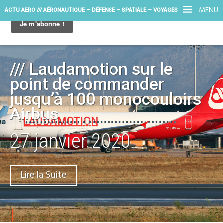
MENU
ACTU AERO /// AÉRONAUTIQUE – DÉFENSE – SPATIALE – VOYAGES
/// Laudamotion sur le
point de commander
jusqu’à 100 monocouloirs
Airbus
27 janvier 2020
Lire la Suite