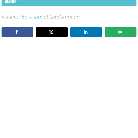
visuels :
Eurospot
et Laudamotion