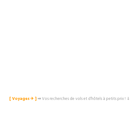
[ Voyages ✈︎ ]
⇒
Vos recherches de vols et d’hôtels à petits prix ! ⇓