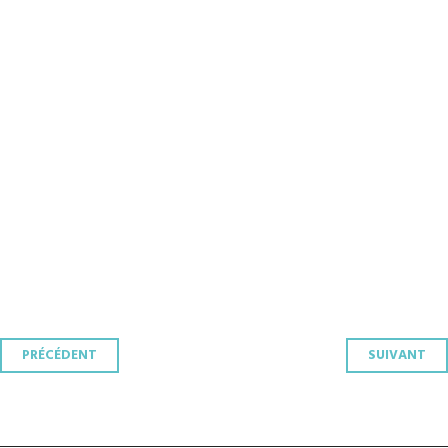
Navigation
PRÉCÉDENT
SUIVANT
des
articles