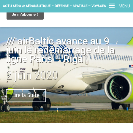
MENU
ACTU AERO /// AÉRONAUTIQUE – DÉFENSE – SPATIALE – VOYAGES
/// airBaltic avance au 9
juin le redémarrage de la
ligne Paris – Riga
2 juin 2020
Lire la Suite