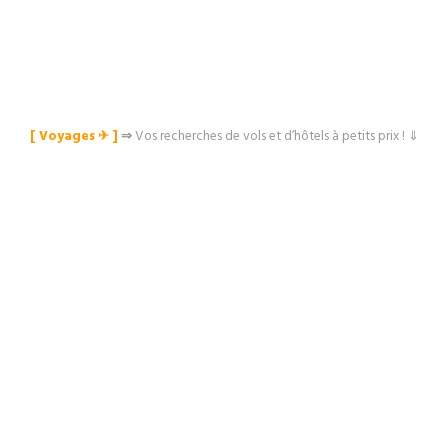
[ Voyages ✈︎ ]
⇒
Vos recherches de vols et d’hôtels à petits prix ! ⇓