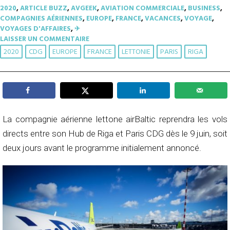
2020
,
ARTICLE BUZZ
,
AVGEEK
,
AVIATION COMMERCIALE
,
BUSINESS
,
COMPAGNIES AÉRIENNES
,
EUROPE
,
FRANCE
,
VACANCES
,
VOYAGE
,
VOYAGES D'AFFAIRES
,
✈︎
LAISSER UN COMMENTAIRE
2020
CDG
EUROPE
FRANCE
LETTONIE
PARIS
RIGA
La compagnie aérienne lettone airBaltic reprendra les vols
directs entre son Hub de Riga et Paris CDG dès le 9 juin, soit
deux jours avant le programme initialement annoncé.