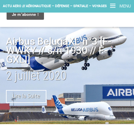
MENU
ACTU AERO /// AÉRONAUTIQUE – DÉFENSE – SPATIALE – VOYAGES
Airbus BelugaXL n°3 [F-
WWKY // s/n 1930 // F-
GXLI]
2 juillet 2020
Lire la Suite