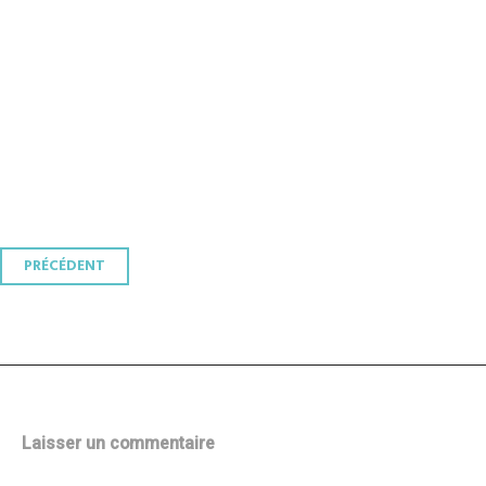
Navigation
PRÉCÉDENT
des
articles
Laisser un commentaire