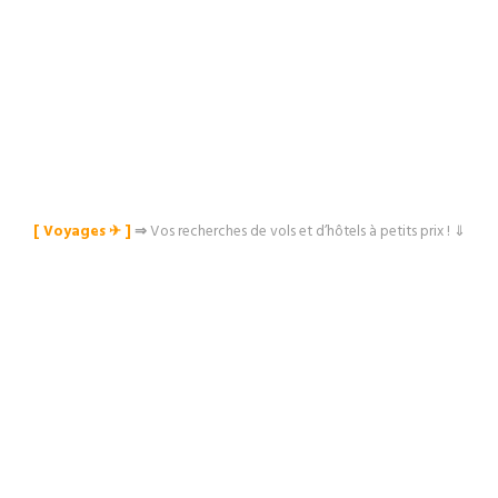
[ Voyages ✈︎ ]
⇒
Vos recherches de vols et d’hôtels à petits prix ! ⇓