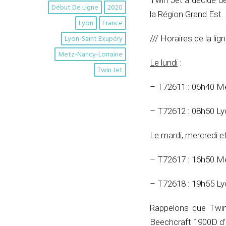
Twin Jet a décidé de
Début De Ligne
2020
la Région Grand Est.
Lyon
France
Lyon-Saint Exupéry
/// Horaires de la lig
Metz-Nancy-Lorraine
Le lundi
:
Twin Jet
– T72611 : 06h40 M
– T72612 : 08h50 L
Le mardi, mercredi e
– T72617 : 16h50 M
– T72618 : 19h55 L
Rappelons que Twin
Beechcraft 1900D d’