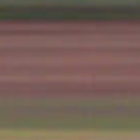
/// TwinJet débute l’
Lyon
15 septembre 2020
Lire la Suite