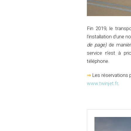
Fin 2019, le transp
l’installation d’une 
de page)
de manièr
service n’est à pr
téléphone.
⇒
Les réservations p
www.twinjet.fr
.