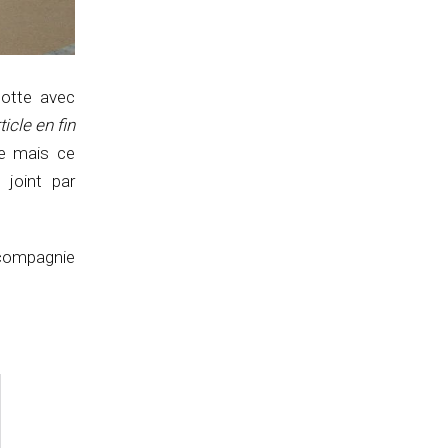
lotte avec
ticle en fin
ge mais ce
 joint par
 compagnie