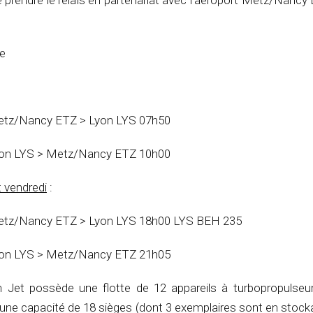
 prendre le relais en partenariat avec l’aéroport Metz/Nancy 
ne
etz/Nancy ETZ > Lyon LYS 07h50
yon LYS > Metz/Nancy ETZ 10h00
t vendredi
:
etz/Nancy ETZ > Lyon LYS 18h00 LYS BEH 235
yon LYS > Metz/Nancy ETZ 21h05
 Jet possède une flotte de 12 appareils à turbopropulseu
une capacité de 18 sièges (dont 3 exemplaires sont en stock