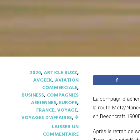
2020
,
ARTICLE BUZZ
,
AVGEEK
,
AVIATION
COMMERCIALE
,
BUSINESS
,
COMPAGNIES
La compagnie aérienn
AÉRIENNES
,
EUROPE
,
la route Metz/Nancy
FRANCE
,
VOYAGE
,
en Beechcraft 1900D
VOYAGES D'AFFAIRES
,
✈︎
LAISSER UN
Après le retrait de 
COMMENTAIRE