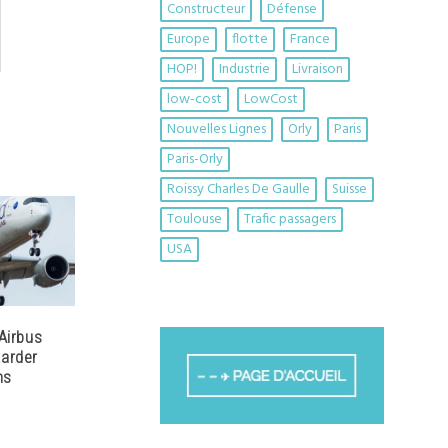
Constructeur
Défense
Europe
flotte
France
HOP!
Industrie
Livraison
low-cost
LowCost
Nouvelles Lignes
Orly
Paris
Paris-Orly
Roissy Charles De Gaulle
Suisse
Toulouse
Trafic passagers
USA
 Airbus
tarder
ns