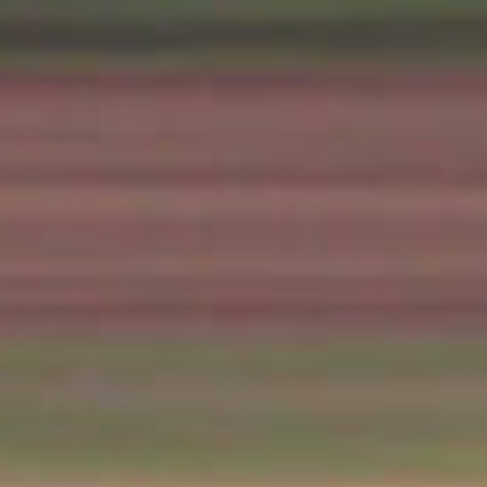
etz/Nancy Lorraine –