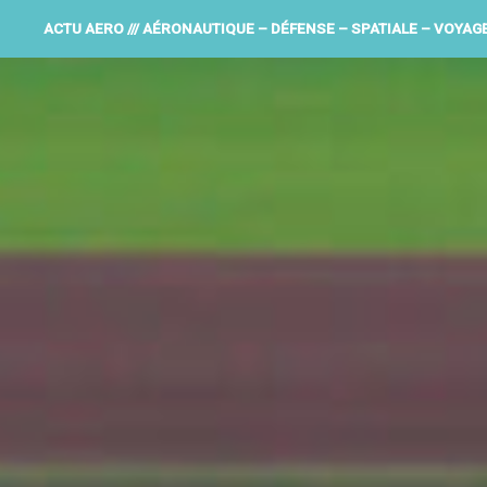
ACTU AERO /// AÉRONAUTIQUE – DÉFENSE – SPATIALE – VOYAG