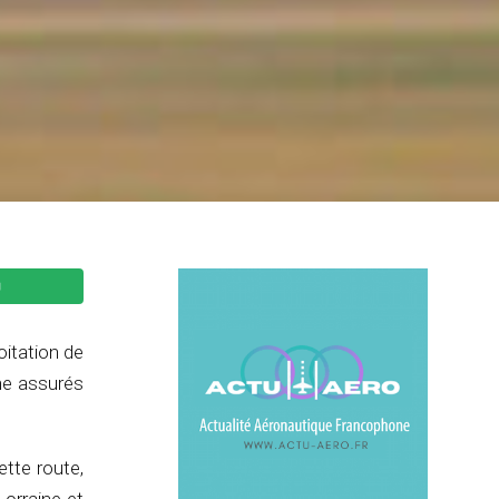
oitation de
ne assurés
ette route,