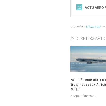
visuels :
V.Massé
et 
/// DERNIERS ARTI
/// La France comma
trois nouveaux Airbu
MRTT
4 septembre 2020