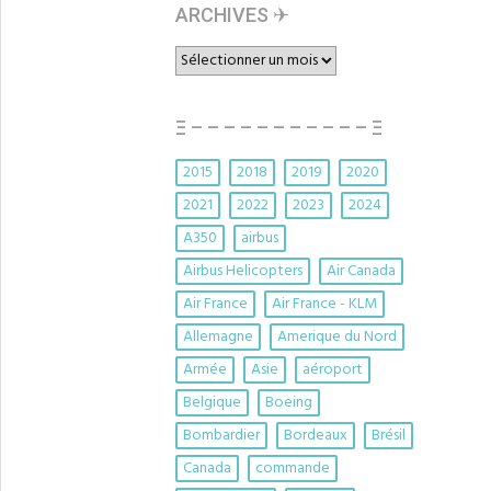
ARCHIVES ✈︎
ARCHIVES
✈︎
Ξ – – – – – – – – – – – Ξ
2015
2018
2019
2020
2021
2022
2023
2024
A350
airbus
Airbus Helicopters
Air Canada
Air France
Air France - KLM
Allemagne
Amerique du Nord
Armée
Asie
aéroport
Belgique
Boeing
Bombardier
Bordeaux
Brésil
Canada
commande