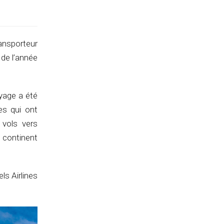
ransporteur
 de l’année
oyage a été
res qui ont
 vols vers
e continent
ls Airlines