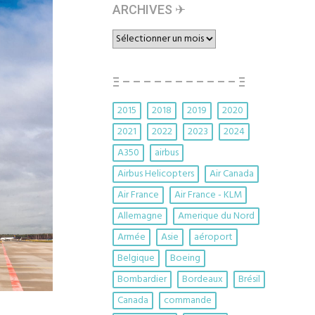
ARCHIVES ✈︎
ARCHIVES
✈︎
Ξ – – – – – – – – – – – Ξ
2015
2018
2019
2020
2021
2022
2023
2024
A350
airbus
Airbus Helicopters
Air Canada
Air France
Air France - KLM
Allemagne
Amerique du Nord
Armée
Asie
aéroport
Belgique
Boeing
Bombardier
Bordeaux
Brésil
Canada
commande