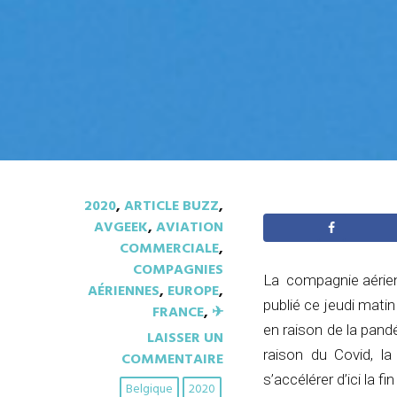
2020
,
ARTICLE BUZZ
,
AVGEEK
,
AVIATION
COMMERCIALE
,
COMPAGNIES
La compagnie aérienn
AÉRIENNES
,
EUROPE
,
publié ce jeudi mati
FRANCE
,
✈︎
en raison de la pand
LAISSER UN
raison du Covid, la
COMMENTAIRE
s’accélérer d’ici la 
Belgique
2020