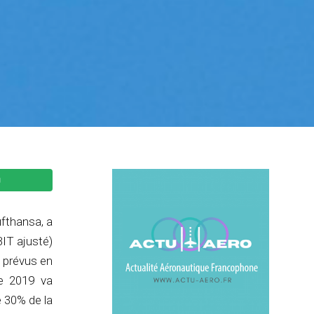
ufthansa, a
BIT ajusté)
e prévus en
re 2019 va
e 30% de la