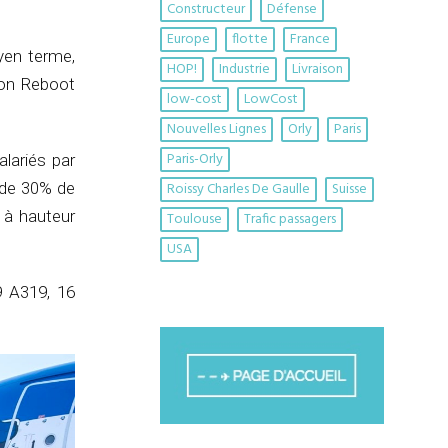
Constructeur
Défense
Europe
flotte
France
oyen terme,
HOP!
Industrie
Livraison
ion Reboot
low-cost
LowCost
Nouvelles Lignes
Orly
Paris
Paris-Orly
lariés par
t de 30% de
Roissy Charles De Gaulle
Suisse
é à hauteur
Toulouse
Trafic passagers
USA
9 A319, 16