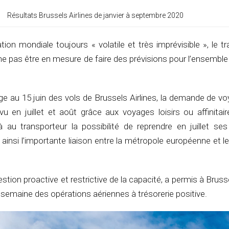
Résultats Brussels Airlines de janvier à septembre 2020
tion mondiale toujours « volatile et très imprévisible », le t
 ne pas être en mesure de faire des prévisions pour l’ensemble
e au 15 juin des vols de Brussels Airlines, la demande de v
u en juillet et août grâce aux voyages loisirs ou affinitai
au transporteur la possibilité de reprendre en juillet ses
nt ainsi l’importante liaison entre la métropole européenne et l
estion proactive et restrictive de la capacité, a permis à Brusse
semaine des opérations aériennes à trésorerie positive.