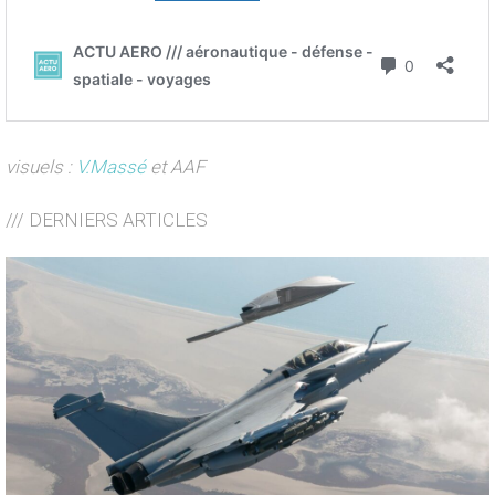
visuels :
V.Massé
et AAF
/// DERNIERS ARTICLES