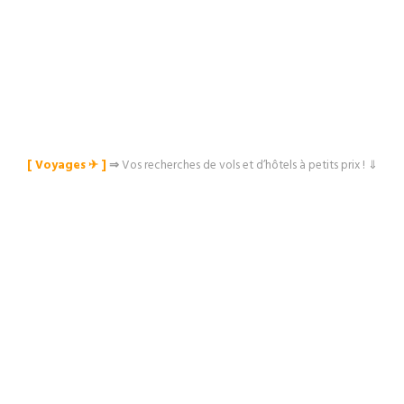
[ Voyages ✈︎ ]
⇒
Vos recherches de vols et d’hôtels à petits prix ! ⇓