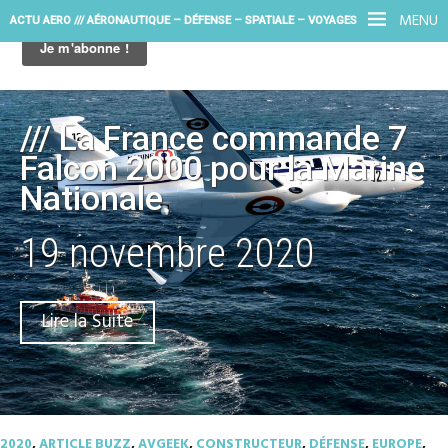
MENU
ACTU AERO /// AÉRONAUTIQUE – DÉFENSE – SPATIALE – VOYAGES
/// La France commande 7
Falcon 2000 pour la Marine
Nationale
19 novembre 2020
Lire la Suite
2020
,
ARTICLE BUZZ
,
AVGEEK
,
CONSTRUCTEUR
,
DÉFENSE
,
EUROPE
,